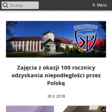
Szukaj:
Menu
Menu
główne
Przeskocz
Szkoła Podstawowa im. Franciszka
Szkoła Podstawowa im. Franciszka Świebockiego w Barcicach.
do
Świebockiego w Barcicach
treści
Zajęcia z okazji 100 rocznicy
odzyskania niepodległości przez
Polskę
30 X 2018