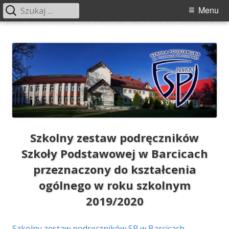
Szukaj:
Menu
Menu
główne
Przeskocz
Szkoła Podstawowa im. Franciszka
Szkoła Podstawowa im. Franciszka Świebockiego w Barcicach.
do
Świebockiego w Barcicach
treści
Szkolny zestaw podręczników
Szkoły Podstawowej w Barcicach
przeznaczony do kształcenia
ogólnego w roku szkolnym
2019/2020
Szkolny zestaw podręczników SP w Barcicach