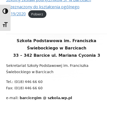
przeznaczony do kształcenia ogólnego
Przełącz wysoki kontrast
2019/2020
Pobierz
Zmień rozmiar czcionek
Zawartość
Szkoła Podstawowa im. Franciszka
stopki
Świebockiego w Barcicach
33 – 342 Barcice ul. Mariana Cyconia 3
Sekretariat Szkoły Podstawowej im. Franciszka
Świebockiego w Barcicach
Tel.: (018) 446 66 60
Fax: (018) 446 66 60
e-mail:
barcicegim @ szkola.wp.pl