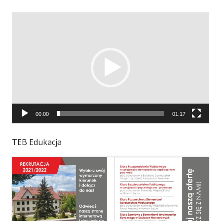
Odtwarzacz
video
00:00
01:17
TEB Edukacja