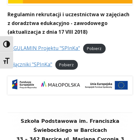
Regulamin rekrutacji i uczestnictwa w zajęciach
z doradztwa edukacyjno - zawodowego
(aktualizacja z dnia 17 VIII 2018)
Przełącz wysoki kontrast
REGULAMIN Projektu "SPInKa"
Pobierz
Zmień rozmiar czcionek
Załączniki "SPInKa"
Pobierz
Zawartość
Szkoła Podstawowa im. Franciszka
stopki
Świebockiego w Barcicach
33 – 342 Barcice ul. Mariana Cyconia 3