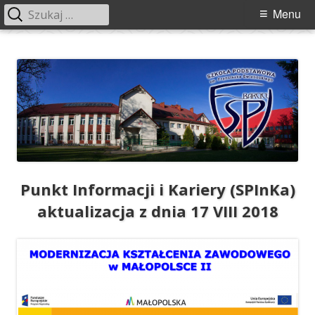
Szukaj:
Menu
Menu
główne
Przeskocz
Szkoła Podstawowa im. Franciszka
Szkoła Podstawowa im. Franciszka Świebockiego w Barcicach.
do
Świebockiego w Barcicach
treści
Punkt Informacji i Kariery (SPInKa)
aktualizacja z dnia 17 VIII 2018