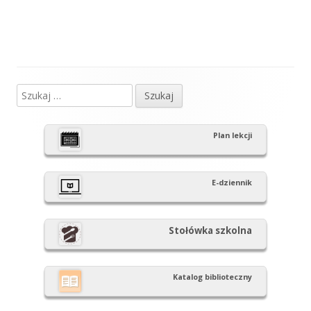
Szukaj:
Główny
panel
Plan lekcji
boczny
E-dziennik
Stołówka szkolna
Katalog biblioteczny