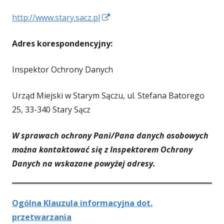
otwiera
Strona
http://www.stary.sacz.pl
się
otwiera
w
Adres korespondencyjny:
się
nowym
w
oknie
Inspektor Ochrony Danych
nowym
oknie
Urząd Miejski w Starym Sączu, ul. Stefana Batorego
25, 33-340 Stary Sącz
W sprawach ochrony Pani/Pana danych osobowych
można kontaktować się z Inspektorem Ochrony
Danych na wskazane powyżej adresy.
Ogólna Klauzula informacyjna dot.
przetwarzania