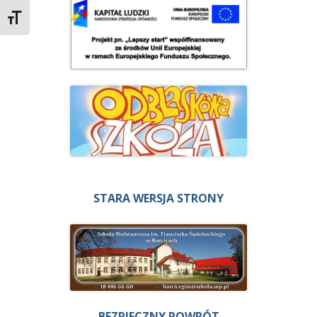
Zmień rozmiar czcionek
STARA WERSJA STRONY
BEZPIECZNY POWRÓT