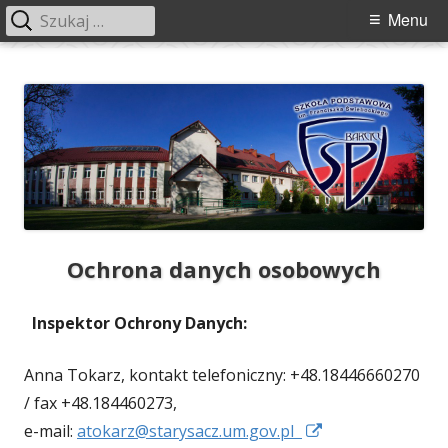
Szukaj:
Menu
Menu
główne
Przeskocz
Szkoła Podstawowa im. Franciszka
Szkoła Podstawowa im. Franciszka Świebockiego w Barcicach.
do
Świebockiego w Barcicach
treści
Ochrona danych osobowych
Inspektor Ochrony Danych:
Anna Tokarz, kontakt telefoniczny: +48.18446660270
/ fax +48.184460273,
Strona
e-mail:
atokarz@starysacz.um.gov.pl