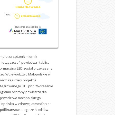
mplet urządzeń: miernik
nieczyszczeń powietrza i tablica
formacyjna LED został przekazany
zez Województwo Małopolskie w
mach realizacji projektu
ntegrowanego LIFE pn.: "Wdrażanie
ogramu ochrony powietrza dla
jewództwa małopolskiego -
łopolska w zdrowej atmosferze"
półfinansowanego ze środków