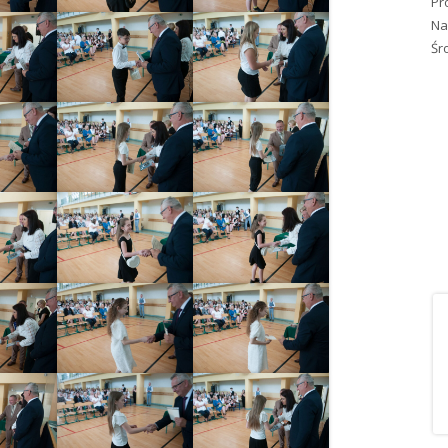
Pr
Na
Śr