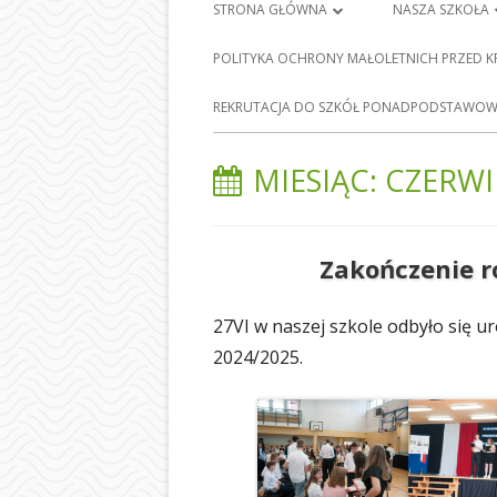
Menu
STRONA GŁÓWNA
NASZA SZKOŁA
główne
PLAN LEKCJI
HISTORIA SZKO
POLITYKA OCHRONY MAŁOLETNICH PRZED 
FRANCISZKA Ś
DZIENNIK ELEKTRONICZNY
E-
REKRUTACJA DO SZKÓŁ PONADPODSTAWOWY
BARCICACH
NAUKA ZDALNA
PATRONI NASZE
MIESIĄC:
CZERWI
MAPA STRONY
BAZA DYDAKTY
POLITYKA PRYWATNOŚCI
STOŁÓWKA SZ
Zakończenie r
ODDZIAŁY PRZE
27VI w naszej szkole odbyło się 
NASZEJ SZKOLE
2024/2025.
SEKRETARIAT
RADA RODZIC
PEDAGOG SZK