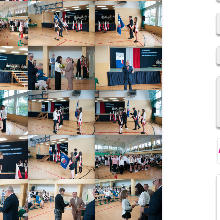
2019/2020
REKRUTACJA DO SZKÓŁ
PONADPODSTAWOWYCH
NIOWSKI
REGULAMIN SU SP IM. F.
ŚWIEBOCKIEGO W BARCICACH
YCH OSOBOWYCH