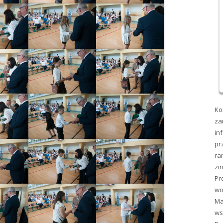
Ko
za
in
pr
ra
zi
Pr
wo
Ma
ws