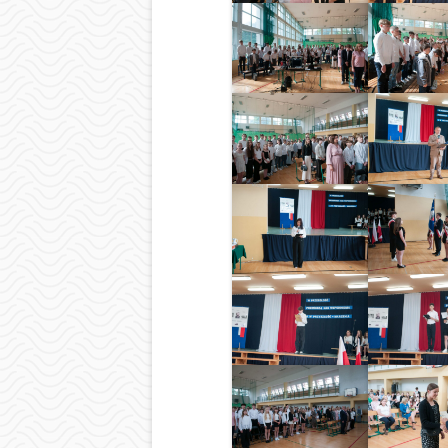
BIBLIOTEKA
ŚWIETLICA
PIELĘGNIARKA
SAMORZĄD UCZ
OCHRONA DAN
LOGOTYP