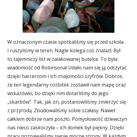
W oznaczonym czasie spotkaliśmy się przed szkoła
i ruszyliśmy w teren. Nagle kolega coś znalazł. Był
to tajemniczy list w zalakowanej butelce. To była
wiadomość od Robinsona! Udało nam się ją odczytać
dzięki harcerzom i ich znajomości szyfrów. Dobrze,
że ten legendarny rozbitek zostawił nam mapę oraz
wskazówki, bo dzięki nim dotarliśmy do jego
„skarbów”. Tak, jak on, postanowiliśmy zmierzyć się
z przyrodą. Zbudowaliśmy sobie szałasy. Nawet
całkiem dobrze nam poszło. Pomysłowość dziewczyn
nas nieco zaskoczyła – ich domek był piękny. Dzięki
pracy poznawaliśmy swoje mocne strony. W każdym