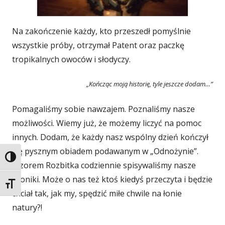
Na zakończenie każdy, kto przeszedł pomyślnie
wszystkie próby, otrzymał Patent oraz paczkę
tropikalnych owoców i słodyczy.
„Kończąc moją historię, tyle jeszcze dodam…”
Pomagaliśmy sobie nawzajem. Poznaliśmy nasze
możliwości. Wiemy już, że możemy liczyć na pomoc
innych. Dodam, że każdy nasz wspólny dzień kończył
się pysznym obiadem podawanym w „Odnożynie”.
Przełącz wysoki kontrast
Wzorem Rozbitka codziennie spisywaliśmy nasze
kroniki. Może o nas też ktoś kiedyś przeczyta i będzie
Zmień rozmiar czcionek
chciał tak, jak my, spędzić miłe chwile na łonie
natury?!