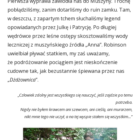
Pierwsza wyprawa zawiodła nas do Muszyny. Trochę
pobłądziliśmy, zanim dotarliśmy do ruin zamku. Tam,
w deszczu, z zapartym tchem słuchaliśmy legend
opowiadanych przez Julkę i Patrycję. Po długiej
wędrówce przez leśne ostępy skosztowaliśmy wody
leczniczej z muszyńskiego źródła „Anna”. Robinson
uwielbiał pływać statkiem, my zaś uważamy,
że podróżowanie pociągiem jest nieskończenie
cudowne tak, jak bezustannie śpiewana przez nas
„
Dżdżownica
”.
„
Człowiek zdolny jest wszystkiego się nauczyć, jeśli zajdzie po temu
potrzeba.
Nigdy nie byłem krawcem ani szewcem, ani cieślą, ani murarzem,
nikt mnie tego nie uczył, a na tej wyspie stałem się wszystkim...”