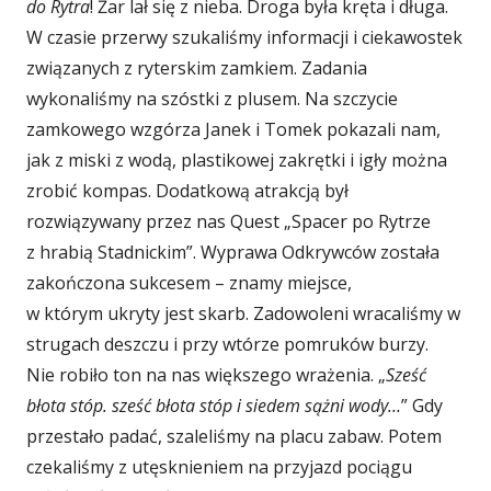
do Rytra
! Żar lał się z nieba. Droga była kręta i długa.
W czasie przerwy szukaliśmy informacji i ciekawostek
związanych z ryterskim zamkiem. Zadania
wykonaliśmy na szóstki z plusem. Na szczycie
zamkowego wzgórza Janek i Tomek pokazali nam,
jak z miski z wodą, plastikowej zakrętki i igły można
zrobić kompas. Dodatkową atrakcją był
rozwiązywany przez nas Quest „Spacer po Rytrze
z hrabią Stadnickim”. Wyprawa Odkrywców została
zakończona sukcesem – znamy miejsce,
w którym ukryty jest skarb. Zadowoleni wracaliśmy w
strugach deszczu i przy wtórze pomruków burzy.
Nie robiło ton na nas większego wrażenia. „
Sześć
błota stóp. sześć błota stóp i siedem sążni wody…
” Gdy
przestało padać, szaleliśmy na placu zabaw. Potem
czekaliśmy z utęsknieniem na przyjazd pociągu