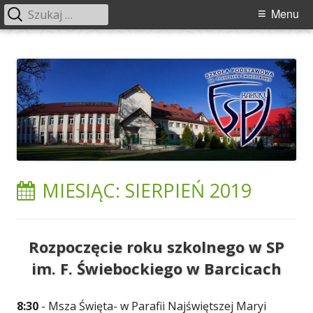
Szukaj:
Menu
Menu
główne
Przeskocz
Szkoła Podstawowa im. Franciszka
Szkoła Podstawowa im. Franciszka Świebockiego w Barcicach.
do
Świebockiego w Barcicach
treści
MIESIĄC:
SIERPIEŃ 2019
Rozpoczęcie roku szkolnego w SP
im. F. Świebockiego w Barcicach
8:30
- Msza Święta- w Parafii Najświętszej Maryi