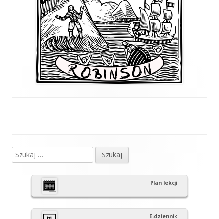
Szukaj:
Główny
panel
Plan lekcji
boczny
E-dziennik