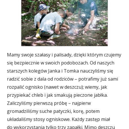
Mamy swoje szałasy i palisady, dzięki którym czujemy
się bezpiecznie w swoich podobozach. Od naszych
starszych kolegów Janka i Tomka nauczyliśmy się
radzić sobie z dala od rodziców – potrafimy już sami
rozpalić ognisko (nawet w deszczu); wiemy, jak
przypiekać chleb i jak smakują pieczone jabłka.
Zaliczyliśmy pierwszą próbę – najpierw
gromadziliśmy suche patyczki, korę, potem
układaliśmy stosy ogniskowe. Każdy zastęp miał
do wykorzystania tylko trzy zapałki. Mimo deszczu