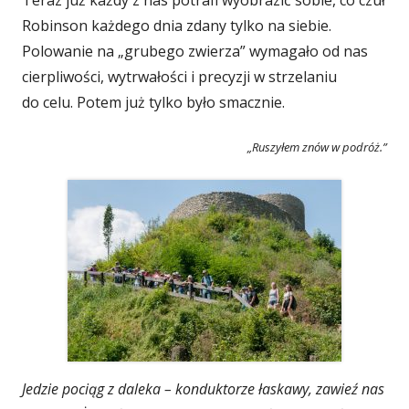
Teraz już każdy z nas potrafi wyobrazić sobie, co czuł
Robinson każdego dnia zdany tylko na siebie.
Polowanie na „grubego zwierza” wymagało od nas
cierpliwości, wytrwałości i precyzji w strzelaniu
do celu. Potem już tylko było smacznie.
„Ruszyłem znów w podróż.”
Jedzie pociąg z daleka – konduktorze łaskawy, zawieź nas