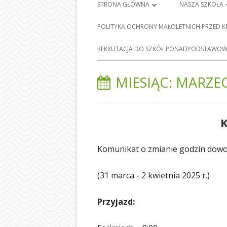
Menu
STRONA GŁÓWNA
NASZA SZKOŁA
główne
PLAN LEKCJI
HISTORIA SZKO
POLITYKA OCHRONY MAŁOLETNICH PRZED 
FRANCISZKA Ś
DZIENNIK ELEKTRONICZNY
E-
REKRUTACJA DO SZKÓŁ PONADPODSTAWOWY
BARCICACH
NAUKA ZDALNA
PATRONI NASZE
MIESIĄC:
MARZEC
MAPA STRONY
BAZA DYDAKTY
POLITYKA PRYWATNOŚCI
STOŁÓWKA SZ
ODDZIAŁY PRZE
Komunikat o zmianie godzin dowoz
NASZEJ SZKOLE
SEKRETARIAT
(31 marca - 2 kwietnia 2025 r.)
RADA RODZIC
Przyjazd:
PEDAGOG SZK