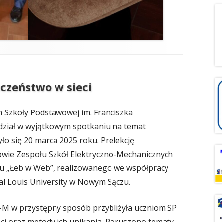
czeństwo w sieci
h Szkoły Podstawowej im. Franciszka
udział w wyjątkowym spotkaniu na temat
ło się 20 marca 2025 roku. Prelekcję
iowie Zespołu Szkół Elektryczno-Mechanicznych
u „Łeb w Web”, realizowanego we współpracy
al Louis University w Nowym Sączu.
-M w przystępny sposób przybliżyła uczniom SP
eci oraz metody ich unikania. Poruszono tematy