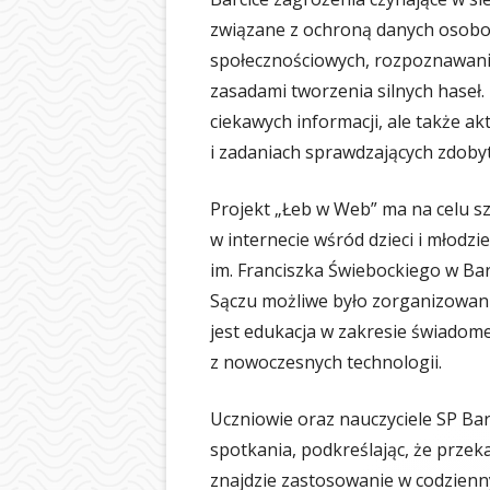
związane z ochroną danych osob
społecznościowych, rozpoznawani
zasadami tworzenia silnych haseł. 
ciekawych informacji, ale także ak
i zadaniach sprawdzających zdoby
Projekt „Łeb w Web” ma na celu s
w internecie wśród dzieci i młodz
im. Franciszka Świebockiego w B
Sączu możliwe było zorganizowani
jest edukacja w zakresie świadom
z nowoczesnych technologii.
Uczniowie oraz nauczyciele SP Bar
spotkania, podkreślając, że przek
znajdzie zastosowanie w codzienn