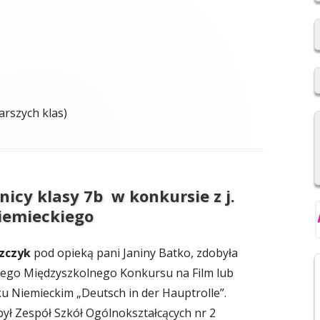
2019/2020
REKRUTACJA DO SZKÓŁ
PONADPODSTAWOWYCH
NIOWSKI
REGULAMIN SU SP IM. F.
arszych klas)
ŚWIEBOCKIEGO W BARCICACH
YCH OSOBOWYCH
icy klasy 7b w konkursie z j.
iemieckiego
szczyk
pod opieką pani Janiny Batko, zdobyła
lnego Międzyszkolnego Konkursu na Film lub
u Niemieckim „Deutsch in der Hauptrolle”.
ł Zespół Szkół Ogólnokształcących nr 2