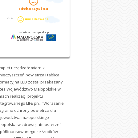
mplet urządzeń: miernik
nieczyszczeń powietrza i tablica
formacyjna LED został przekazany
zez Województwo Małopolskie w
mach realizacji projektu
ntegrowanego LIFE pn.: "Wdrażanie
ogramu ochrony powietrza dla
jewództwa małopolskiego -
łopolska w zdrowej atmosferze"
półfinansowanego ze środków