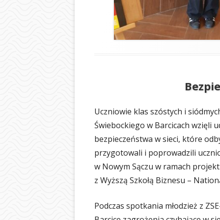
Bezpie
Uczniowie klas szóstych i siódmyc
Świebockiego w Barcicach wzięli 
bezpieczeństwa w sieci, które odby
przygotowali i poprowadzili uczn
w Nowym Sączu w ramach projekt
z Wyższą Szkołą Biznesu – Nation
Podczas spotkania młodzież z ZSE
Barcice zagrożenia czyhające w si