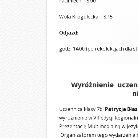
Facimiech – 8:00
BIBLIOTEKA
Wola Krogulecka – 8:15
ŚWIETLICA
PIELĘGNIARKA
Odjazd:
SAMORZĄD UCZ
godz. 14:00 (po rekolekcjach dla st
OCHRONA DAN
LOGOTYP
Wyróżnienie uczenn
n
Uczennica klasy 7b
Patrycja Bła
wyróżnienie w VII edycji Regiona
Prezentację Multimedialną w Język
Organizatorem tego wydarzenia by