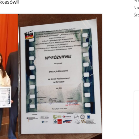
Pr
kcesów!!!
Na
Śr