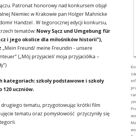
Sączu. Patronat honorowy nad konkursem objął
ralnej Niemiec w Krakowie pan Holger Mahnicke
omir Handzel . W tegorocznej edycji konkursu,
trzech tematów:
Nowy Sącz und Umgebung für
z i jego okolice dla miłośników historii”),
z
„Mein Freund/ meine Freundin - unsere
euer” („Mój przyjaciel/ moja przyjaciółka –
y”)
Ko
za
h kategoriach: szkoły podstawowe i szkoły
in
pr
o 120 uczniów.
ra
zi
 drugiego tematu, przygotowując krótki film
Pr
e ujęcie tematu oraz pomysłowość przyczyniły się
wo
egorii.
Ma
ws