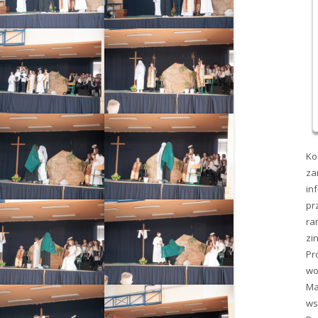
Ko
za
in
pr
ra
zi
Pr
wo
Ma
ws