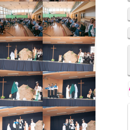
2019/2020
REKRUTACJA DO SZKÓŁ
PONADPODSTAWOWYCH
NIOWSKI
REGULAMIN SU SP IM. F.
ŚWIEBOCKIEGO W BARCICACH
YCH OSOBOWYCH