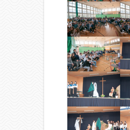
BIBLIOTEKA
ŚWIETLICA
PIELĘGNIARKA
SAMORZĄD UCZ
OCHRONA DAN
LOGOTYP