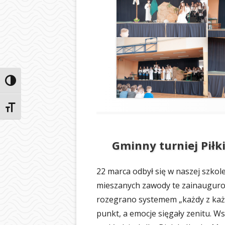
Przełącz wysoki kontrast
Zmień rozmiar czcionek
Gminny turniej Piłk
22 marca odbył się w naszej szkole
mieszanych zawody te zainauguro
rozegrano systemem „każdy z każdym
punkt, a emocje sięgały zenitu. Ws