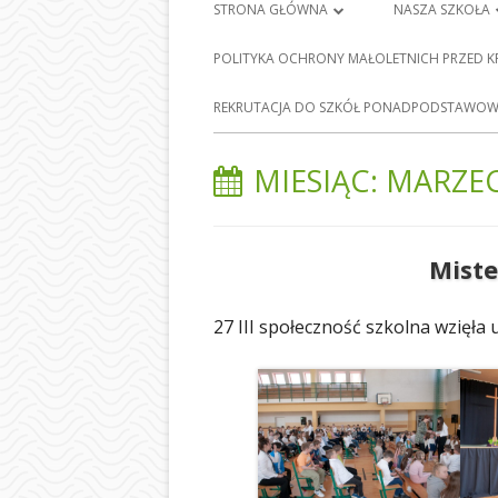
Menu
STRONA GŁÓWNA
NASZA SZKOŁA
główne
PLAN LEKCJI
HISTORIA SZKO
POLITYKA OCHRONY MAŁOLETNICH PRZED 
FRANCISZKA Ś
DZIENNIK ELEKTRONICZNY
E-
REKRUTACJA DO SZKÓŁ PONADPODSTAWOWY
BARCICACH
NAUKA ZDALNA
PATRONI NASZE
MIESIĄC:
MARZEC
MAPA STRONY
BAZA DYDAKTY
POLITYKA PRYWATNOŚCI
STOŁÓWKA SZ
Mist
ODDZIAŁY PRZE
27 III społeczność szkolna wzięła
NASZEJ SZKOLE
SEKRETARIAT
RADA RODZIC
PEDAGOG SZK