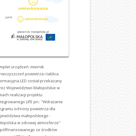
mplet urządzeń: miernik
nieczyszczeń powietrza i tablica
formacyjna LED został przekazany
zez Województwo Małopolskie w
mach realizacji projektu
ntegrowanego LIFE pn.: "Wdrażanie
ogramu ochrony powietrza dla
jewództwa małopolskiego -
łopolska w zdrowej atmosferze"
półfinansowanego ze środków