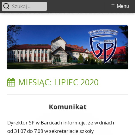
Szukaj:
Menu
Menu
główne
Przeskocz
Szkoła Podstawowa im. Franciszka
Szkoła Podstawowa im. Franciszka Świebockiego w Barcicach.
do
Świebockiego w Barcicach
treści
MIESIĄC:
LIPIEC 2020
Komunikat
Dyrektor SP w Barcicach informuje, że w dniach
od 31.07 do 7.08 w sekretariacie szkoły