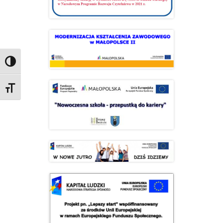
Przełącz wysoki kontrast
Zmień rozmiar czcionek