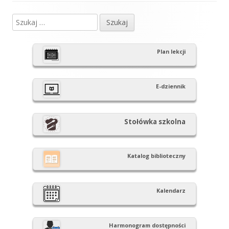
Szukaj:
Główny
panel
Plan lekcji
boczny
E-dziennik
Stołówka szkolna
Katalog biblioteczny
Kalendarz
Harmonogram dostępności