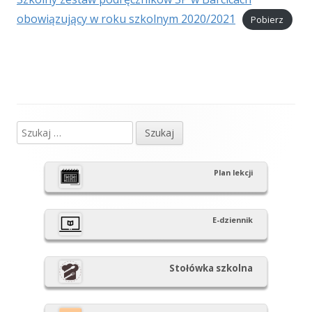
obowiązujący w roku szkolnym 2020/2021
Pobierz
Szukaj:
Główny
panel
Plan lekcji
boczny
E-dziennik
Stołówka szkolna