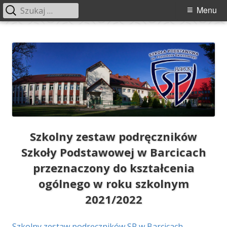
Szukaj:
Menu
Menu
główne
Przeskocz
Szkoła Podstawowa im. Franciszka
Szkoła Podstawowa im. Franciszka Świebockiego w Barcicach.
do
Świebockiego w Barcicach
treści
Szkolny zestaw podręczników
Szkoły Podstawowej w Barcicach
przeznaczony do kształcenia
ogólnego w roku szkolnym
2021/2022
Szkolny zestaw podręczników SP w Barcicach