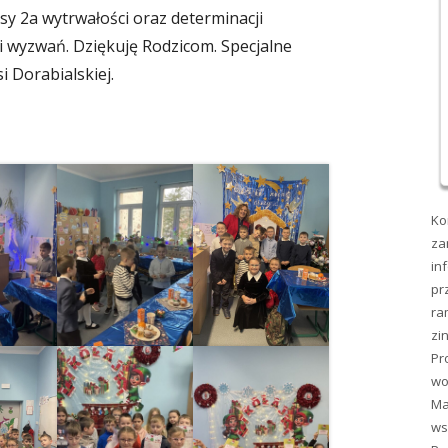
sy 2a wytrwałości oraz determinacji
i wyzwań. Dziękuję Rodzicom. Specjalne
i Dorabialskiej.
Ko
za
in
pr
ra
zi
Pr
wo
Ma
ws