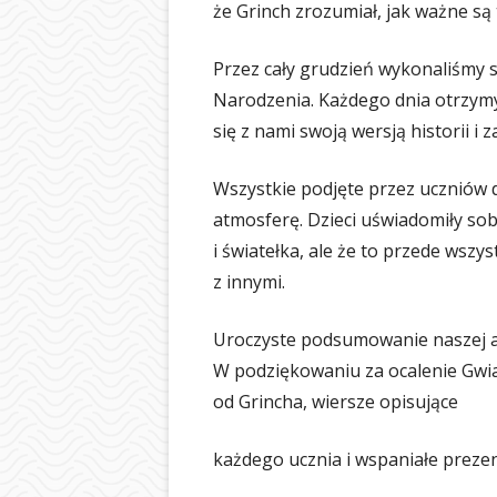
że Grinch zrozumiał, jak ważne są 
BIBLIOTEKA
ŚWIETLICA
Przez cały grudzień wykonaliśmy 
Narodzenia. Każdego dnia otrzymyw
PIELĘGNIARKA
się z nami swoją wersją historii i 
SAMORZĄD UCZ
Wszystkie podjęte przez uczniów d
OCHRONA DAN
atmosferę. Dzieci uświadomiły sob
LOGOTYP
i światełka, ale że to przede wszys
z innymi.
Uroczyste podsumowanie naszej akc
W podziękowaniu za ocalenie Gwiaz
od Grincha, wiersze opisujące
każdego ucznia i wspaniałe preze