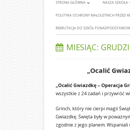
Menu
STRONA GŁÓWNA
NASZA SZKOŁA
główne
PLAN LEKCJI
HISTORIA SZKO
POLITYKA OCHRONY MAŁOLETNICH PRZED 
FRANCISZKA Ś
DZIENNIK ELEKTRONICZNY
E-
REKRUTACJA DO SZKÓŁ PONADPODSTAWOWY
BARCICACH
NAUKA ZDALNA
PATRONI NASZE
MIESIĄC:
GRUDZI
MAPA STRONY
BAZA DYDAKTY
POLITYKA PRYWATNOŚCI
STOŁÓWKA SZ
„Ocalić Gwia
ODDZIAŁY PRZE
„Ocalić Gwiazdkę – Operacja Gr
NASZEJ SZKOLE
wszystkie z 24 zadań i przywróć w
SEKRETARIAT
Grinch, który nie cierpi magii Św
RADA RODZIC
Gwiazdkę. Święta były w poważnym
PEDAGOG SZK
zgodnie z jego planem. Wspaniali u