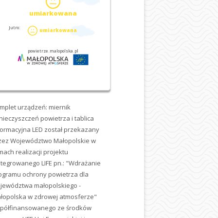
mplet urządzeń: miernik
nieczyszczeń powietrza i tablica
formacyjna LED został przekazany
zez Województwo Małopolskie w
mach realizacji projektu
ntegrowanego LIFE pn.: "Wdrażanie
ogramu ochrony powietrza dla
jewództwa małopolskiego -
łopolska w zdrowej atmosferze"
półfinansowanego ze środków