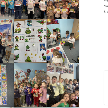
Pr
Na
Śr