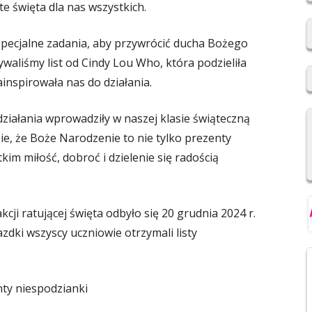
te święta dla nas wszystkich.
2019/2020
specjalne zadania, aby przywrócić ducha Bożego
REKRUTACJA DO SZKÓŁ
PONADPODSTAWOWYCH
aliśmy list od Cindy Lou Who, która podzieliła
zainspirowała nas do działania.
NIOWSKI
REGULAMIN SU SP IM. F.
ŚWIEBOCKIEGO W BARCICACH
ziałania wprowadziły w naszej klasie świąteczną
YCH OSOBOWYCH
ie, że Boże Narodzenie to nie tylko prezenty
tkim miłość, dobroć i dzielenie się radością
ji ratującej święta odbyło się 20 grudnia 2024 r.
dki wszyscy uczniowie otrzymali listy
nty niespodzianki