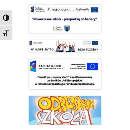
Przełącz wysoki kontrast
Zmień rozmiar czcionek