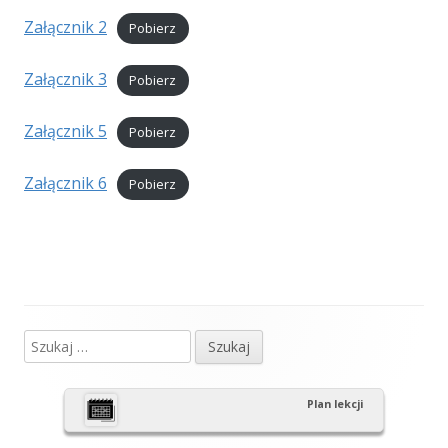
Załącznik 2
Pobierz
Załącznik 3
Pobierz
Załącznik 5
Pobierz
Załącznik 6
Pobierz
Szukaj:
Główny
panel
Plan lekcji
boczny