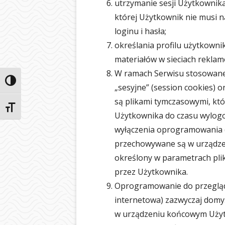
utrzymanie sesji Użytkownika
której Użytkownik nie musi 
loginu i hasła;
określania profilu użytkown
materiałów w sieciach reklam
W ramach Serwisu stosowane 
Przełącz wysoki kontrast
„sesyjne” (session cookies) or
są plikami tymczasowymi, k
Zmień rozmiar czcionek
Użytkownika do czasu wylogo
wyłączenia oprogramowania (p
przechowywane są w urządze
określony w parametrach plik
przez Użytkownika.
Oprogramowanie do przegląd
internetowa) zazwyczaj domy
w urządzeniu końcowym Użyt