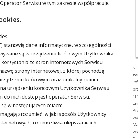
 Operator Serwisu w tym zakresie współpracuje.
ookies.
ies.
ka”) stanowią dane informatyczne, w szczególności
chowywane są w urządzeniu końcowym Użytkownika
 korzystania ze stron internetowych Serwisu.
Ko
nazwę strony internetowej, z której pochodzą,
za
urządzeniu końcowym oraz unikalny numer.
in
na urządzeniu końcowym Użytkownika Serwisu
pr
m do nich dostęp jest operator Serwisu.
ra
zi
 są w następujących celach:
Pr
omagają zrozumieć, w jaki sposób Użytkownicy
wo
internetowych, co umożliwia ulepszanie ich
Ma
ws