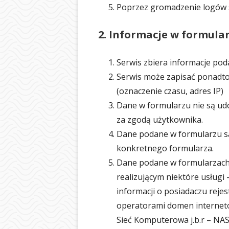
Poprzez gromadzenie logów 
BIBLIOTEKA
ŚWIETLICA
2. Informacje w formula
PIELĘGNIARKA
Serwis zbiera informacje po
SAMORZĄD UC
Serwis może zapisać ponadto
(oznaczenie czasu, adres IP)
OCHRONA DA
Dane w formularzu nie są ud
LOGOTYP
za zgodą użytkownika.
Dane podane w formularzu są
konkretnego formularza.
Dane podane w formularzach
realizującym niektóre usługi
informacji o posiadaczu rej
operatorami domen internet
Sieć Komputerowa j.b.r – NAS