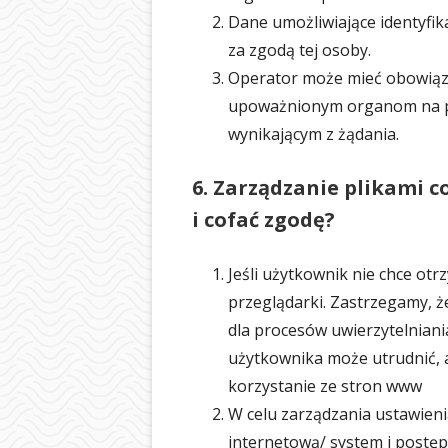
Dane umożliwiające identyfik
za zgodą tej osoby.
Operator może mieć obowiąze
upoważnionym organom na p
wynikającym z żądania.
6. Zarządzanie plikami c
i cofać zgodę?
Jeśli użytkownik nie chce ot
przeglądarki. Zastrzegamy, ż
dla procesów uwierzytelniani
użytkownika może utrudnić, 
korzystanie ze stron www
W celu zarządzania ustawieni
internetową/ system i postępu