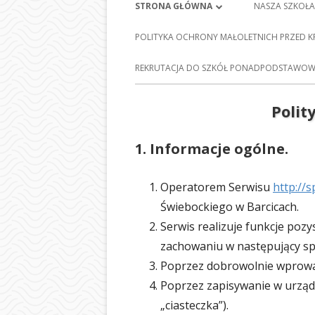
Menu
STRONA GŁÓWNA
NASZA SZKOŁA
główne
PLAN LEKCJI
HISTORIA SZ
POLITYKA OCHRONY MAŁOLETNICH PRZED 
FRANCISZKA 
DZIENNIK ELEKTRONICZNY
E-
REKRUTACJA DO SZKÓŁ PONADPODSTAWOWY
BARCICACH
NAUKA ZDALNA
PATRONI NASZ
Polit
MAPA STRONY
BAZA DYDAKT
1. Informacje ogólne.
POLITYKA PRYWATNOŚCI
STOŁÓWKA S
Operatorem Serwisu
http://s
ODDZIAŁY PRZ
Świebockiego w Barcicach.
NASZEJ SZKOL
Serwis realizuje funkcje pozy
SEKRETARIAT
zachowaniu w następujący s
Poprzez dobrowolnie wprowa
RADA RODZI
Poprzez zapisywanie w urządz
PEDAGOG SZ
„ciasteczka”).