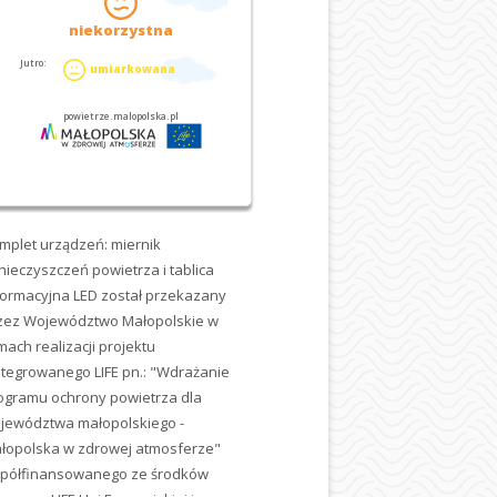
mplet urządzeń: miernik
nieczyszczeń powietrza i tablica
formacyjna LED został przekazany
zez Województwo Małopolskie w
mach realizacji projektu
ntegrowanego LIFE pn.: "Wdrażanie
ogramu ochrony powietrza dla
jewództwa małopolskiego -
łopolska w zdrowej atmosferze"
półfinansowanego ze środków