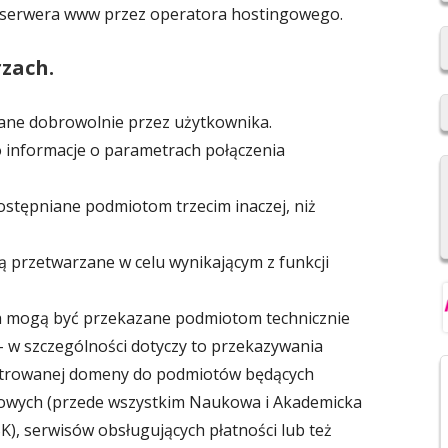
serwera www przez operatora hostingowego.
2019/2020
REKRUTACJA DO SZKÓŁ
rzach.
PONADPODSTAWOWYCH
dane dobrowolnie przez użytkownika.
ZNIOWSKI
REGULAMIN SU SP IM. F.
 informacje o parametrach połączenia
ŚWIEBOCKIEGO W BARCICACH
NYCH OSOBOWYCH
ostępniane podmiotom trzecim inaczej, niż
 przetwarzane w celu wynikającym z funkcji
 mogą być przekazane podmiotom technicznie
 – w szczególności dotyczy to przekazywania
estrowanej domeny do podmiotów będących
owych (przede wszystkim Naukowa i Akademicka
K), serwisów obsługujących płatności lub też