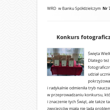
BIBLIOTEKA
WRD w Banku Spółdzielczym
Nr 
ŚWIETLICA
PIELĘGNIARKA
SAMORZĄD UCZ
Konkurs fotograficz
OCHRONA DAN
Święta Wiel
LOGOTYP
Dlatego te
fotograficzn
udział uczn
pokrzyżował
i radykalnie odmieniła tryb naucza
w przeprowadzaniu konkursu, któ
i znaczenie tych Świąt, ale także 
zwycięzców miała nie lada problem