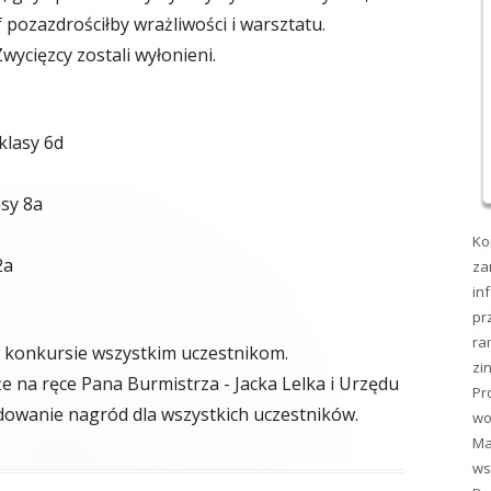
 pozazdrościłby wrażliwości i warsztatu.
wycięzcy zostali wyłonieni.
klasy 6d
asy 8a
Ko
2a
za
in
pr
ra
w konkursie wszystkim uczestnikom.
zi
e na ręce Pana Burmistrza - Jacka Lelka i Urzędu
Pr
ndowanie nagród dla wszystkich uczestników.
wo
Ma
ws