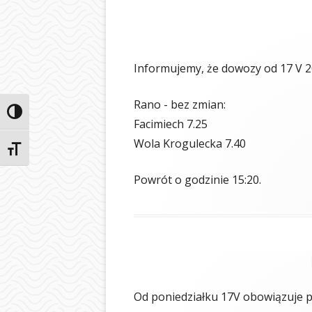
Informujemy, że dowozy od 17 V 2
Rano - bez zmian:
Przełącz wysoki kontrast
Facimiech 7.25
Wola Krogulecka 7.40
Zmień rozmiar czcionek
Powrót o godzinie 15:20.
Od poniedziałku 17V obowiązuje p