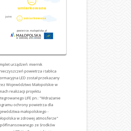
mplet urządzeń: miernik
nieczyszczeń powietrza i tablica
formacyjna LED został przekazany
zez Województwo Małopolskie w
mach realizacji projektu
ntegrowanego LIFE pn.: "Wdrażanie
ogramu ochrony powietrza dla
jewództwa małopolskiego -
łopolska w zdrowej atmosferze"
półfinansowanego ze środków