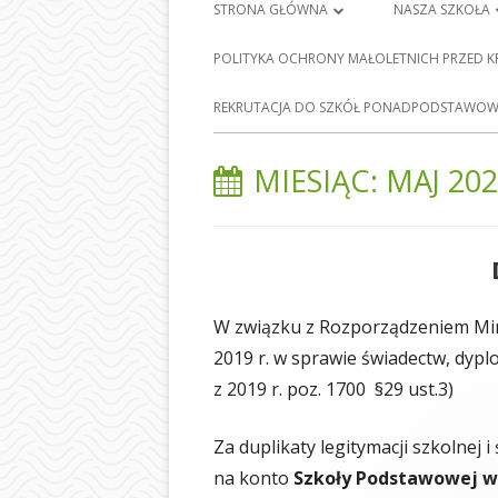
Menu
STRONA GŁÓWNA
NASZA SZKOŁA
główne
PLAN LEKCJI
HISTORIA SZKO
POLITYKA OCHRONY MAŁOLETNICH PRZED 
FRANCISZKA Ś
DZIENNIK ELEKTRONICZNY
E-
REKRUTACJA DO SZKÓŁ PONADPODSTAWOWY
BARCICACH
NAUKA ZDALNA
PATRONI NASZE
MIESIĄC:
MAJ 20
MAPA STRONY
BAZA DYDAKTY
POLITYKA PRYWATNOŚCI
STOŁÓWKA SZ
ODDZIAŁY PRZE
W związku z Rozporządzeniem Mini
NASZEJ SZKOLE
2019 r. w sprawie świadectw, dyp
SEKRETARIAT
z 2019 r. poz. 1700 §29 ust.3)
RADA RODZIC
Za duplikaty legitymacji szkolnej
PEDAGOG SZK
na konto
Szkoły Podstawowej
w