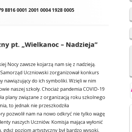
2019/2020
79 8816 0001 2001 0004 1928 0005
REKRUTACJA DO SZKÓŁ
PONADPODSTAWOWYCH
NIOWSKI
REGULAMIN SU SP IM. F.
ny pt. „Wielkanoc – Nadzieja”
ŚWIEBOCKIEGO W BARCICACH
YCH OSOBOWYCH
kiej Nocy zawsze kojarzą nam się z nadzieją.
ż Samorząd Uczniowski zorganizował konkurs
y nawiązujący do ich symboliki. Wzięli w nim
iowie naszej szkoły. Chociaż pandemia COVID-19
a plany związane z organizacją roku szkolnego
nia, to jednak nie przeszkodziła
ry pozwolił nam na nowo odkryć nie tylko wagę
talenty naszych Uczniów. Komisja mająca wyłonić
, gdyż poziom artystyczny był bardzo wysoki,