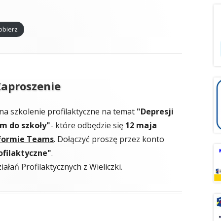
obierz
Zaproszenie
a szkolenie profilaktyczne na temat
"Depresji
m do szkoły"
- które odbędzie się
12 maja
atformie Teams
. Dołączyć proszę przez konto
ofilaktyczne"
.
łań Profilaktycznych z Wieliczki.