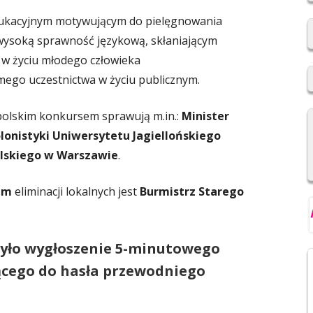
2019/2020
dukacyjnym motywującym do pielęgnowania
 wysoką sprawność językową, skłaniającym
REKRUTACJA DO SZKÓŁ
i w życiu młodego człowieka
PONADPODSTAWOWYCH
ego uczestnictwa w życiu publicznym.
NIOWSKI
REGULAMIN SU SP IM. F.
ŚWIEBOCKIEGO W BARCICACH
olskim konkursem sprawują m.in.:
Minister
YCH OSOBOWYCH
lonistyki Uniwersytetu Jagiellońskiego
olskiego w Warszawie
.
em
eliminacji lokalnych jest
Burmistrz Starego
yło w
ygłoszenie 5-minutowego
cego do hasła przewodniego