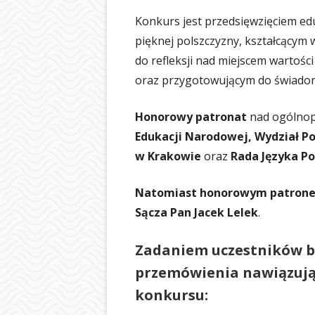
BIBLIOTEKA
Konkurs jest przedsięwzięciem e
ŚWIETLICA
pięknej polszczyzny, kształcącym
do refleksji nad miejscem wartośc
PIELĘGNIARKA
oraz przygotowującym do świadom
SAMORZĄD UCZ
Honorowy patronat
nad ogólnop
OCHRONA DAN
Edukacji Narodowej, Wydział Po
w Krakowie
oraz
Rada Języka P
LOGOTYP
Natomiast honorowym patron
Sącza Pan Jacek Lelek
.
Zadaniem uczestników b
przemówienia
nawiązują
konkursu: