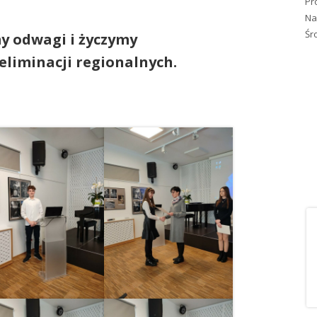
Pr
Na
Śr
y odwagi i życzymy
eliminacji regionalnych.