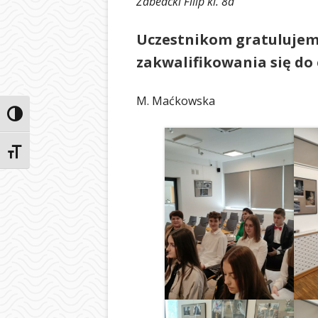
Żabedcki Filip kl. 8a
Uczestnikom gratulujem
zakwalifikowania się do 
M. Maćkowska
Przełącz wysoki kontrast
Zmień rozmiar czcionek