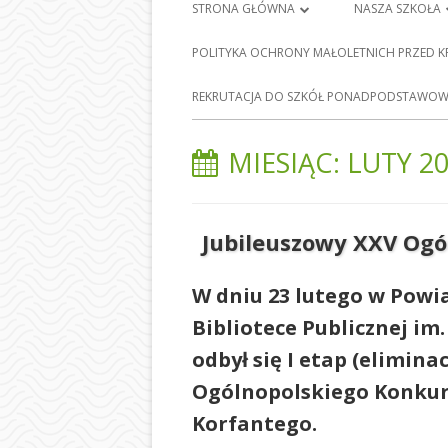
Menu
STRONA GŁÓWNA
NASZA SZKOŁA
główne
PLAN LEKCJI
HISTORIA SZKO
POLITYKA OCHRONY MAŁOLETNICH PRZED 
FRANCISZKA Ś
DZIENNIK ELEKTRONICZNY
E-
REKRUTACJA DO SZKÓŁ PONADPODSTAWOWY
BARCICACH
NAUKA ZDALNA
PATRONI NASZE
MIESIĄC:
LUTY 2
MAPA STRONY
BAZA DYDAKTY
POLITYKA PRYWATNOŚCI
STOŁÓWKA SZ
Jubileuszowy XXV Og
ODDZIAŁY PRZE
W dniu 23 lutego w Powi
NASZEJ SZKOLE
Bibliotece Publicznej im
SEKRETARIAT
odbył się I etap (elimina
RADA RODZIC
Ogólnopolskiego Konkur
PEDAGOG SZK
Korfantego
.