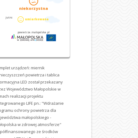
mplet urządzeń: miernik
nieczyszczeń powietrza i tablica
formacyjna LED został przekazany
zez Województwo Małopolskie w
mach realizacji projektu
ntegrowanego LIFE pn.: "Wdrażanie
ogramu ochrony powietrza dla
jewództwa małopolskiego -
łopolska w zdrowej atmosferze"
półfinansowanego ze środków