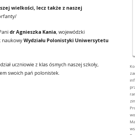
zej wielkości, lecz także z naszej
orfanty/
 Pani
dr Agnieszka Kania
, wojewódzki
ik naukowy
Wydziału Polonistyki Uniwersytetu
dział uczniowie z klas ósmych naszej szkoły,
Ko
iem swoich pań polonistek.
za
in
pr
ra
zi
Pr
wo
Ma
ws