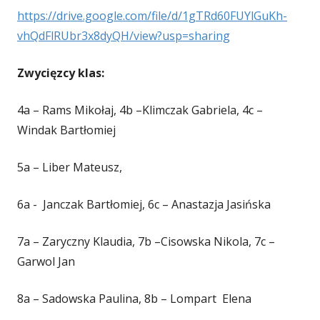
https://drive.google.com/file/d/1gTRd60FUYlGuKh-
vhQdFlRUbr3x8dyQH/view?usp=sharing
Zwycięzcy klas
:
4a – Rams Mikołaj, 4b –Klimczak Gabriela, 4c –
Windak Bartłomiej
5a – Liber Mateusz,
6a - Janczak Bartłomiej, 6c – Anastazja Jasińska
7a – Zaryczny Klaudia, 7b –Cisowska Nikola, 7c –
Garwol Jan
8a – Sadowska Paulina, 8b – Lompart Elena