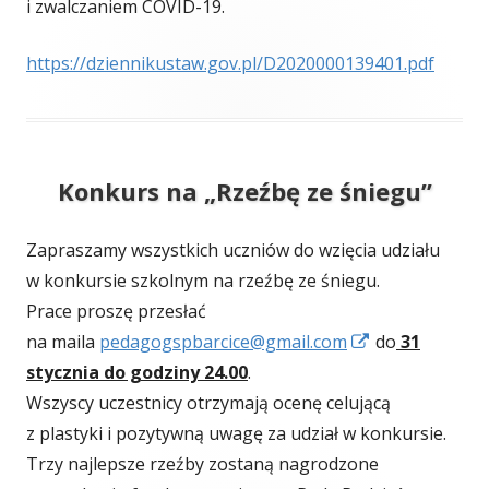
i zwalczaniem COVID-19.
https://dziennikustaw.gov.pl/D2020000139401.pdf
Konkurs na „Rzeźbę ze śniegu”
Zapraszamy wszystkich uczniów do wzięcia udziału
w konkursie szkolnym na rzeźbę ze śniegu.
Prace proszę przesłać
Strona
na maila
pedagogspbarcice@gmail.com
do
31
otwiera
stycznia do godziny 24.00
.
się
Wszyscy uczestnicy otrzymają ocenę celującą
w
z plastyki i pozytywną uwagę za udział w konkursie.
nowym
Trzy najlepsze rzeźby zostaną nagrodzone