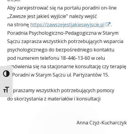
Aby zarejestrować się na portalu poradni on-line
„Zawsze jest jakieś wyjście” należy wejść
Strona
na stronę
https://zawszejestjakieswyjscie.pl
.
otwiera
Poradnia Psychologiczno-Pedagogiczna w Starym
się
Sączu zaprasza wszystkich potrzebujących wsparcia
w
psychologicznego do bezpośredniego kontaktu
nowym
pod numerem telefonu 18-446-13-60 w celu
oknie
umówienia się na stacjonarne konsultację czy terapię
w Poradni w Starym Sączu ul. Partyzantów 15.
Przełącz wysoki kontrast
Zapraszamy wszystkich potrzebujących pomocy
Zmień rozmiar czcionek
do skorzystania z materiałów i konsultacji
Anna Czyż-Kucharczyk