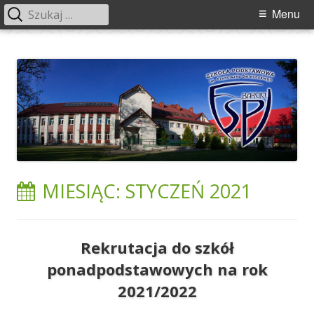
Szukaj:
Menu
Menu
główne
Przeskocz
Szkoła Podstawowa im. Franciszka
Szkoła Podstawowa im. Franciszka Świebockiego w Barcicach.
do
Świebockiego w Barcicach
treści
MIESIĄC:
STYCZEŃ 2021
Rekrutacja do szkół
ponadpodstawowych na rok
2021/2022