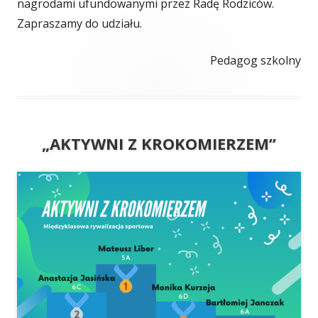
oknie
nagrodami ufundowanymi przez Radę Rodziców.
Zapraszamy do udziału.
Pedagog szkolny
„AKTYWNI Z KROKOMIERZEM”