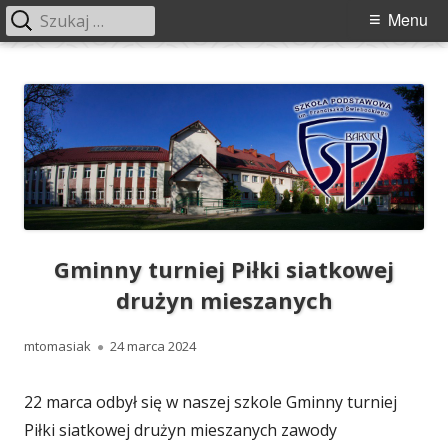
Szukaj:
Menu
Menu
główne
Przeskocz
Szkoła Podstawowa im. Franciszka
Szkoła Podstawowa im. Franciszka Świebockiego w Barcicach.
do
Świebockiego w Barcicach
treści
Gminny turniej Piłki siatkowej
drużyn mieszanych
Autor
Opublikowano
mtomasiak
24 marca 2024
22 marca odbył się w naszej szkole Gminny turniej
Piłki siatkowej drużyn mieszanych zawody