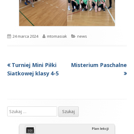
Opublikowano
Autor
Kategorie
24 marca 2024
mtomasiak
news
Poprzedni
Następny
Turniej Mini Piłki
Misterium Paschalne
Nawigacja
artykół
artykół:
Siatkowej klasy 4-5
wpisu
Szukaj:
Główny
panel
Plan lekcji