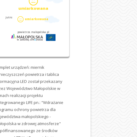
mplet urządzeń: miernik
nieczyszczeń powietrza i tablica
formacyjna LED został przekazany
zez Województwo Małopolskie w
mach realizacji projektu
ntegrowanego LIFE pn.: "Wdrażanie
ogramu ochrony powietrza dla
jewództwa małopolskiego -
łopolska w zdrowej atmosferze"
półfinansowanego ze środków