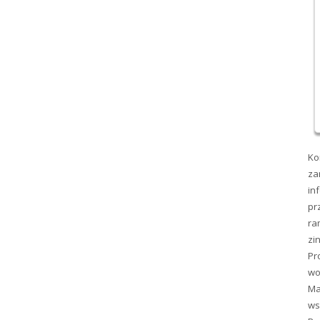
Ko
za
in
pr
ra
zi
Pr
wo
Ma
ws