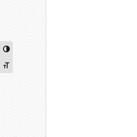
Przełącz wysoki kontrast
Zmień rozmiar czcionek