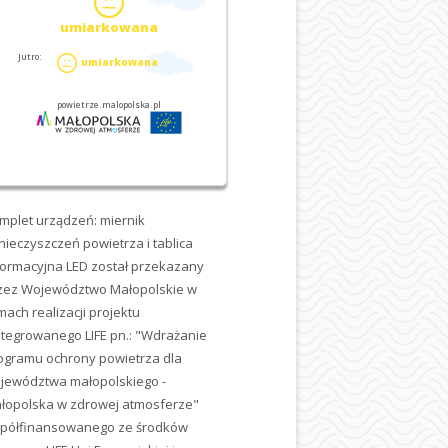
mplet urządzeń: miernik
nieczyszczeń powietrza i tablica
formacyjna LED został przekazany
zez Województwo Małopolskie w
mach realizacji projektu
ntegrowanego LIFE pn.: "Wdrażanie
ogramu ochrony powietrza dla
jewództwa małopolskiego -
łopolska w zdrowej atmosferze"
półfinansowanego ze środków