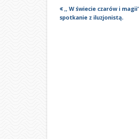
Poprzedni
,, W świecie czarów i magii’
Nawigacja
artykół
spotkanie z iluzjonistą.
wpisu