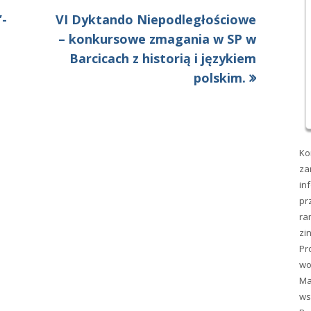
Następny
’-
VI Dyktando Niepodległościowe
artykół:
– konkursowe zmagania w SP w
Barcicach z historią i językiem
polskim.
Ko
za
in
pr
ra
zi
Pr
wo
Ma
ws