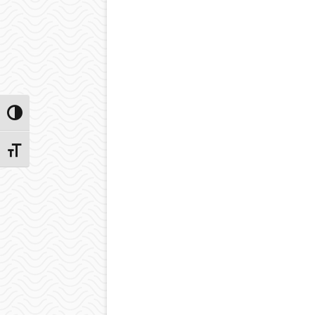
Przełącz wysoki kontrast
Zmień rozmiar czcionek