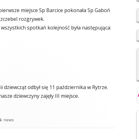
2019/2020
pierwsze miejsce Sp Barcice pokonała Sp Gaboń
szczebel rozgrywek.
REKRUTACJA DO SZKÓŁ
PONADPODSTAWOWYCH
wszystkich spotkań kolejność była następująca:
NIOWSKI
REGULAMIN SU SP IM. F.
ŚWIEBOCKIEGO W BARCICACH
YCH OSOBOWYCH
i dziewcząt odbył się 11 października w Rytrze.
 nasze dziewczyny zajęły III miejsce.
Kategorie
news