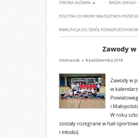
Menu
STRONA GŁÓWNA
NASZA SZKOŁA
główne
PLAN LEKCJI
HISTORIA SZKO
POLITYKA OCHRONY MAŁOLETNICH PRZED 
FRANCISZKA Ś
DZIENNIK ELEKTRONICZNY
E-
REKRUTACJA DO SZKÓŁ PONADPODSTAWOWY
BARCICACH
NAUKA ZDALNA
PATRONI NASZE
Zawody w 
MAPA STRONY
BAZA DYDAKTY
Autor
Opublikowano
mtomasiak
8 października 2018
POLITYKA PRYWATNOŚCI
STOŁÓWKA SZ
Zawody w pi
ODDZIAŁY PRZE
w kalendar
NASZEJ SZKOLE
Powiatoweg
SEKRETARIAT
i Małopols
W roku szk
RADA RODZIC
zostały rozegrane w hali sportow
PEDAGOG SZK
i młodsi).