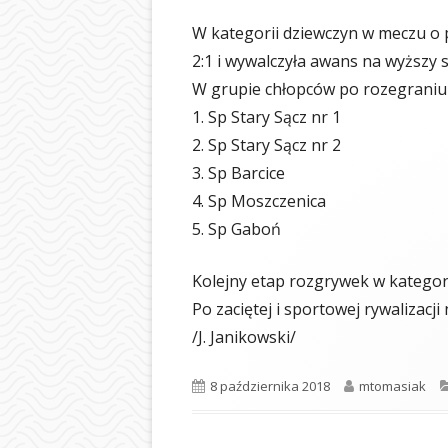
BIBLIOTEKA
W kategorii dziewczyn w meczu o 
ŚWIETLICA
2:1 i wywalczyła awans na wyższy 
W grupie chłopców po rozegraniu 
PIELĘGNIARKA
1. Sp Stary Sącz nr 1
SAMORZĄD UCZ
2. Sp Stary Sącz nr 2
3. Sp Barcice
OCHRONA DAN
4. Sp Moszczenica
LOGOTYP
5. Sp Gaboń
Kolejny etap rozgrywek w kategori
Po zaciętej i sportowej rywalizacji
/J. Janikowski/
Opublikowano
Autor
8 października 2018
mtomasiak