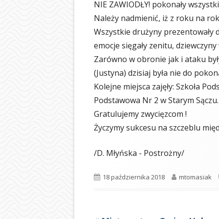
NIE ZAWIODŁY! pokonały wszystki
BIBLIOTEKA
Należy nadmienić, iż z roku na ro
ŚWIETLICA
Wszystkie drużyny prezentowały d
emocje sięgały zenitu, dziewczyny 
PIELĘGNIARKA
Zarówno w obronie jak i ataku by
SAMORZĄD UCZ
(Justyna) dzisiaj była nie do pokon
Kolejne miejsca zajęły: Szkoła Pod
OCHRONA DAN
Podstawowa Nr 2 w Starym Sączu.
LOGOTYP
Gratulujemy zwycięzcom !
Życzymy sukcesu na szczeblu mię
/D. Młyńska - Postrożny/
Opublikowano
Autor
18 października 2018
mtomasiak