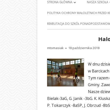
Menu
STRONA GŁÓWNA
NASZA SZKOŁA
główne
PLAN LEKCJI
HISTORIA SZKO
POLITYKA OCHRONY MAŁOLETNICH PRZED 
FRANCISZKA Ś
DZIENNIK ELEKTRONICZNY
E-
REKRUTACJA DO SZKÓŁ PONADPODSTAWOWY
BARCICACH
NAUKA ZDALNA
PATRONI NASZE
Hal
MAPA STRONY
BAZA DYDAKTY
Autor
Opublikowano
mtomasiak
18 października 2018
POLITYKA PRYWATNOŚCI
STOŁÓWKA SZ
W dnu dzisi
ODDZIAŁY PRZE
w Barcicach 
NASZEJ SZKOLE
Tym razem d
SEKRETARIAT
Gminy. Zaw
Nasze dziew
RADA RODZIC
Bielak-3aG, G. Janik -3bG. K. Klusk
PEDAGOG SZK
P. Tokarczyk -8aSP, J. Obrzud -8bS