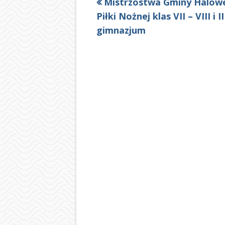
Poprzedni
Mistrzostwa Gminy Halow
Nawigacja
artykół
Piłki Nożnej klas VII – VIII i II
wpisu
gimnazjum