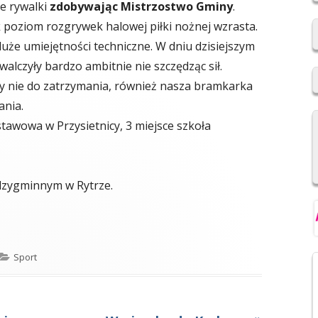
e rywalki
zdobywając Mistrzostwo Gminy
.
2019/2020
k poziom rozgrywek halowej piłki nożnej wzrasta.
REKRUTACJA DO SZKÓŁ
uże umiejętności techniczne. W dniu dzisiejszym
PONADPODSTAWOWYCH
walczyły bardzo ambitnie nie szczędząc sił.
ły nie do zatrzymania, również nasza bramkarka
NIOWSKI
REGULAMIN SU SP IM. F.
ania.
ŚWIEBOCKIEGO W BARCICACH
stawowa w Przysietnicy, 3 miejsce szkoła
YCH OSOBOWYCH
dzygminnym w Rytrze.
Kategorie
Sport