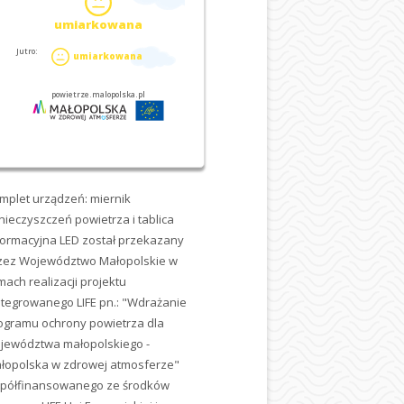
mplet urządzeń: miernik
nieczyszczeń powietrza i tablica
formacyjna LED został przekazany
zez Województwo Małopolskie w
mach realizacji projektu
ntegrowanego LIFE pn.: "Wdrażanie
ogramu ochrony powietrza dla
jewództwa małopolskiego -
łopolska w zdrowej atmosferze"
półfinansowanego ze środków