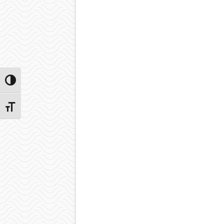
Przełącz wysoki kontrast
Zmień rozmiar czcionek