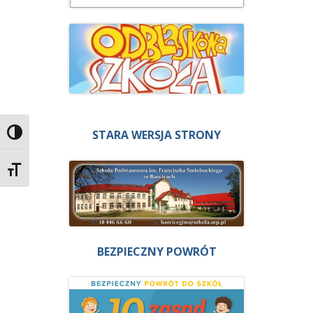
STARA WERSJA STRONY
Przełącz wysoki kontrast
Zmień rozmiar czcionek
BEZPIECZNY POWRÓT