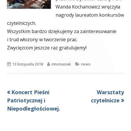
Wanda Kochanowicz wręczyła
nagrody laureatom konkursów
czytelniczych.
Wszystkim bardzo dziękujemy za zainteresowanie
i trud włożony w tworzenie prac.
Zwycięzcom jeszcze raz gratulujemy!
Opublikowano
Autor
Kategorie
13 listopada 2018
mtomasiak
news
Poprzedni
Następny
Koncert Pieśni
Warsztaty
Nawigacja
artykół
artykół:
Patriotycznej i
czytelnicze
wpisu
Niepodległościowej.