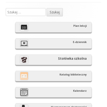
Szukaj:
Główny
panel
Plan lekcji
boczny
E-dziennik
Stołówka szkolna
Katalog biblioteczny
Kalendarz
Harmonogram dostępności