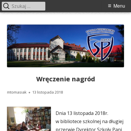
Szukaj:
Menu
Menu
główne
Przeskocz
Szkoła Podstawowa im. Franciszka
Szkoła Podstawowa im. Franciszka Świebockiego w Barcicach.
do
Świebockiego w Barcicach
treści
Wręczenie nagród
Autor
Opublikowano
mtomasiak
13 listopada 2018
Dnia 13 listopada 2018r.
w bibliotece szkolnej na długiej
przerwie Dyrektor Szkoły Pani