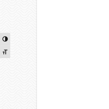
Przełącz wysoki kontrast
Zmień rozmiar czcionek