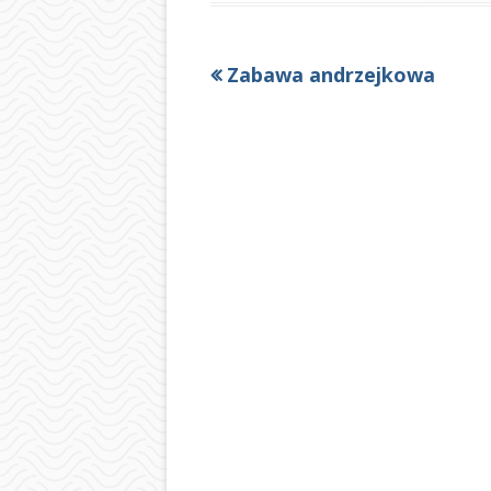
Poprzedni
Zabawa andrzejkowa
Nawigacja
artykół
wpisu