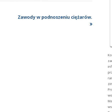
Następny
Zawody w podnoszeniu ciężarów.
artykół:
Ko
za
in
pr
ra
zi
Pr
wo
Ma
ws