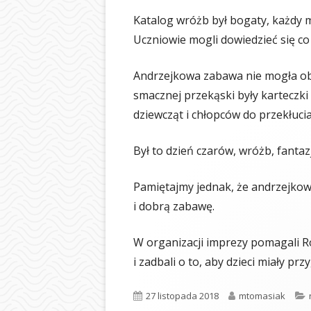
BIBLIOTEKA
Katalog wróżb był bogaty, każdy m
ŚWIETLICA
Uczniowie mogli dowiedzieć się co 
PIELĘGNIARKA
Andrzejkowa zabawa nie mogła obej
smacznej przekąski były karteczki
SAMORZĄD UCZ
dziewcząt i chłopców do przekłucia 
OCHRONA DAN
Był to dzień czarów, wróżb, fantazji
LOGOTYP
Pamiętajmy jednak, że andrzejkow
i dobrą zabawę.
W organizacji imprezy pomagali Ro
i zadbali o to, aby dzieci miały p
Opublikowano
Autor
27 listopada 2018
mtomasiak