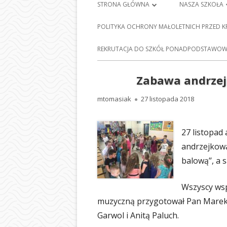
Menu
STRONA GŁÓWNA
NASZA SZKOŁA
główne
PLAN LEKCJI
HISTORIA SZKO
POLITYKA OCHRONY MAŁOLETNICH PRZED 
FRANCISZKA Ś
DZIENNIK ELEKTRONICZNY
E-
REKRUTACJA DO SZKÓŁ PONADPODSTAWOWY
BARCICACH
NAUKA ZDALNA
PATRONI NASZE
Zabawa andrzejk
MAPA STRONY
BAZA DYDAKTY
Autor
Opublikowano
mtomasiak
27 listopada 2018
POLITYKA PRYWATNOŚCI
STOŁÓWKA SZ
27 listopad
ODDZIAŁY PRZE
andrzejkowa.
NASZEJ SZKOLE
balową’’, a 
SEKRETARIAT
Wszyscy wsp
RADA RODZIC
muzyczną przygotował Pan Marek K
PEDAGOG SZK
Garwol i Anitą Paluch.