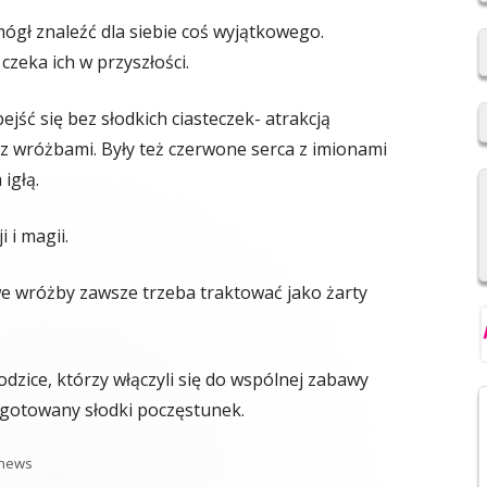
2019/2020
ógł znaleźć dla siebie coś wyjątkowego.
czeka ich w przyszłości.
REKRUTACJA DO SZKÓŁ
PONADPODSTAWOWYCH
ść się bez słodkich ciasteczek- atrakcją
 z wróżbami. Były też czerwone serca z imionami
NIOWSKI
REGULAMIN SU SP IM. F.
ŚWIEBOCKIEGO W BARCICACH
igłą.
YCH OSOBOWYCH
 i magii.
e wróżby zawsze trzeba traktować jako żarty
dzice, którzy włączyli się do wspólnej zabawy
rzygotowany słodki poczęstunek.
Kategorie
news