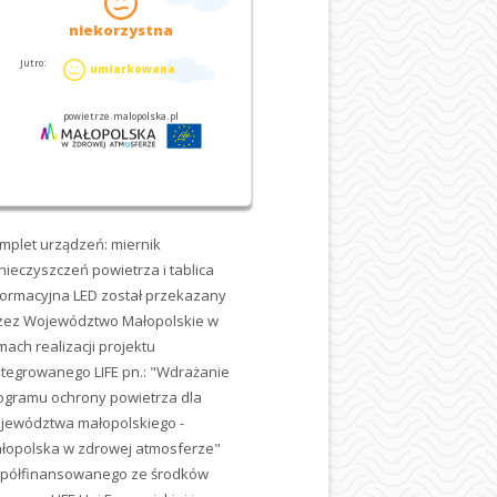
mplet urządzeń: miernik
nieczyszczeń powietrza i tablica
formacyjna LED został przekazany
zez Województwo Małopolskie w
mach realizacji projektu
ntegrowanego LIFE pn.: "Wdrażanie
ogramu ochrony powietrza dla
jewództwa małopolskiego -
łopolska w zdrowej atmosferze"
półfinansowanego ze środków