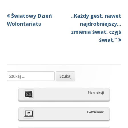
Poprzedni
Następny
Światowy Dzień
„Każdy gest, nawet
Nawigacja
artykół
artykół:
Wolontariatu
najdrobniejszy…
wpisu
zmienia świat, czyjś
świat.”
Szukaj:
Główny
panel
Plan lekcji
boczny
E-dziennik