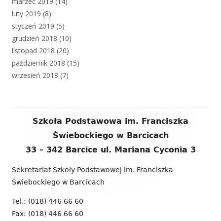
marzec 2019
(14)
luty 2019
(8)
styczeń 2019
(5)
grudzień 2018
(10)
listopad 2018
(20)
październik 2018
(15)
wrzesień 2018
(7)
Zawartość
Szkoła Podstawowa im. Franciszka
stopki
Świebockiego w Barcicach
33 – 342 Barcice ul. Mariana Cyconia 3
Sekretariat Szkoły Podstawowej im. Franciszka
Świebockiego w Barcicach
Tel.: (018) 446 66 60
Fax: (018) 446 66 60