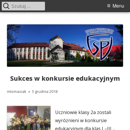
Szukaj:
Menu
Menu
główne
Przeskocz
Szkoła Podstawowa im. Franciszka
Szkoła Podstawowa im. Franciszka Świebockiego w Barcicach.
do
Świebockiego w Barcicach
treści
Sukces w konkursie edukacyjnym
Autor
Opublikowano
mtomasiak
5 grudnia 2018
Uczniowie klasy 2a zostali
wyróżnieni w konkursie
edukacyjnym dla klas I –III ,,