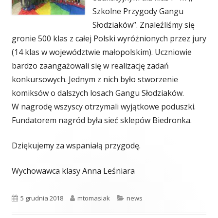
Szkolne Przygody Gangu
Słodziaków’’. Znaleźliśmy się
gronie 500 klas z całej Polski wyróżnionych przez jury
(14 klas w województwie małopolskim). Uczniowie
bardzo zaangażowali się w realizację zadań
konkursowych. Jednym z nich było stworzenie
komiksów o dalszych losach Gangu Słodziaków.
W nagrodę wszyscy otrzymali wyjątkowe poduszki.
Fundatorem nagród była sieć sklepów Biedronka.
Dziękujemy za wspaniałą przygodę.
Wychowawca klasy Anna Leśniara
Opublikowano
Autor
Kategorie
5 grudnia 2018
mtomasiak
news