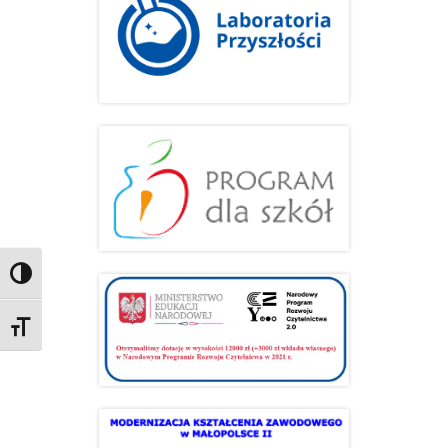
Przełącz wysoki kontrast
Zmień rozmiar czcionek