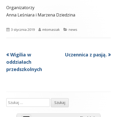
Organizatorzy
Anna Leśniara i Marzena Dziedzina
Opublikowano
Autor
Kategorie
3 stycznia 2019
mtomasiak
news
Poprzedni
Następny
Wigilia w
Uczennica z pasją.
Nawigacja
artykół
artykół:
oddziałach
wpisu
przedszkolnych
Szukaj:
Główny
panel