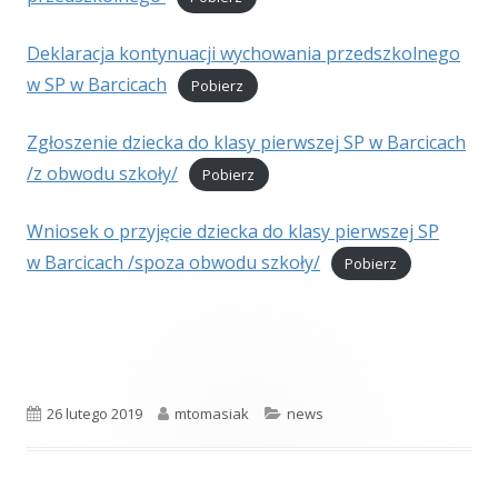
Deklaracja kontynuacji wychowania przedszkolnego
w SP w Barcicach
Pobierz
Zgłoszenie dziecka do klasy pierwszej SP w Barcicach
/z obwodu szkoły/
Pobierz
Wniosek o przyjęcie dziecka do klasy pierwszej SP
w Barcicach /spoza obwodu szkoły/
Pobierz
Opublikowano
Autor
Kategorie
26 lutego 2019
mtomasiak
news