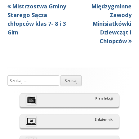
Poprzedni
Następny
Mistrzostwa Gminy
Międzygminne
Nawigacja
artykół
artykół:
Starego Sącza
Zawody
wpisu
chłopców klas 7- 8 i 3
Minisiatkówki
Gim
Dziewcząt i
Chłopców
Szukaj:
Główny
panel
Plan lekcji
boczny
E-dziennik