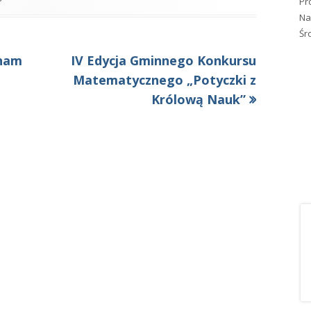
Pr
Na
Śr
Następny
cham
IV Edycja Gminnego Konkursu
artykół:
Matematycznego „Potyczki z
Królową Nauk”