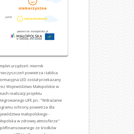
mplet urządzeń: miernik
nieczyszczeń powietrza i tablica
formacyjna LED został przekazany
zez Województwo Małopolskie w
mach realizacji projektu
ntegrowanego LIFE pn.: "Wdrażanie
ogramu ochrony powietrza dla
jewództwa małopolskiego -
łopolska w zdrowej atmosferze"
półfinansowanego ze środków