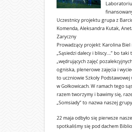
Laboratoriu
BIBLIOTEKA
finansowany
ŚWIETLICA
Uczestnicy projektu grupa z Barcic
Komenda, Aleksandra Kutak, Anet
PIELĘGNIARKA
Zaryczny
SAMORZĄD UCZ
Prowadzący projekt: Karolina Biel
„Sąsiedzi dalecy i bliscy….” bo taki
OCHRONA DAN
„wędrujących zajęć pozalekcyjnych
LOGOTYP
ogniska, plenerowe zajęcia i wycie
to uczniowie Szkoły Podstawowej w
w Gołkowicach. W ramach tego sąsi
razem tworzymy i bawimy się, raz
„Somsiady” to nazwa naszej grupy,
22 maja odbyło się pierwsze nasz
spotkaliśmy się pod dachem Biblio