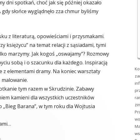
my dni spotkań, choć jak się później okazało
A gdy słońce wyglądnęło zza chmur byliśmy
sku z literaturą, opowieściami i przysmakami.
y księżycu” na temat relacji z sąsiadami, tymi
 tylko marzymy. Jak kogoś „oswajamy”? Rozmowy
yciu sobą i o szacunku dla każdego. Inspiracją
Ko
ne z elementami dramy. Na koniec warsztaty
za
m malowanie.
in
otkanie tym razem w Skrudzinie. Zabawy
pr
niem kamieni dla wszystkich uczestników
ra
zi
„Bieg Barana”, w tym roku dla Wojtusia
Pr
wo
nami…
Ma
ws
gorie
s