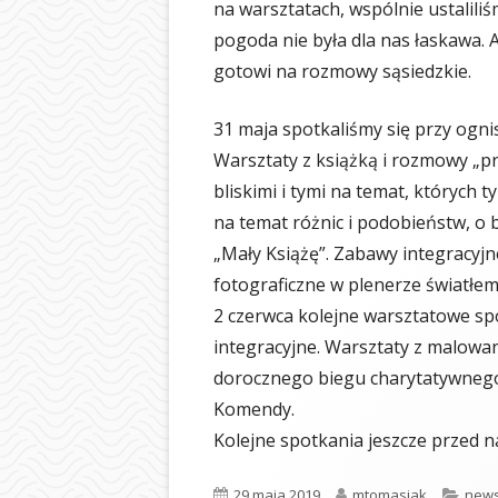
na warsztatach, wspólnie ustaliliś
pogoda nie była dla nas łaskawa. 
gotowi na rozmowy sąsiedzkie.
31 maja spotkaliśmy się przy ogni
Warsztaty z książką i rozmowy „prz
bliskimi i tymi na temat, których
na temat różnic i podobieństw, o b
„Mały Książę”. Zabawy integracyj
fotograficzne w plenerze światłe
2 czerwca kolejne warsztatowe sp
integracyjne. Warsztaty z malowa
dorocznego biegu charytatywnego 
Komendy.
Kolejne spotkania jeszcze przed 
Opublikowano
Autor
Kate
29 maja 2019
mtomasiak
new