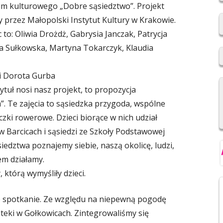
m kulturowego „Dobre sąsiedztwo”. Projekt
2019/2020
 przez Małopolski Instytut Kultury w Krakowie.
REKRUTACJA DO SZKÓŁ
 to: Oliwia Drożdż, Gabrysia Janczak, Patrycja
PONADPODSTAWOWYCH
a Sułkowska, Martyna Tokarczyk, Klaudia
NIOWSKI
REGULAMIN SU SP IM. F.
 i Dorota Gurba
ŚWIEBOCKIEGO W BARCICACH
 tytuł nosi nasz projekt, to propozycja
YCH OSOBOWYCH
”. Te zajęcia to sąsiedzka przygoda, wspólne
czki rowerowe. Dzieci biorące w nich udział
 Barcicach i sąsiedzi ze Szkoły Podstawowej
edztwa poznajemy siebie, naszą okolicę, ludzi,
em działamy.
 którą wymyśliły dzieci.
e spotkanie. Ze względu na niepewną pogodę
teki w Gołkowicach. Zintegrowaliśmy się