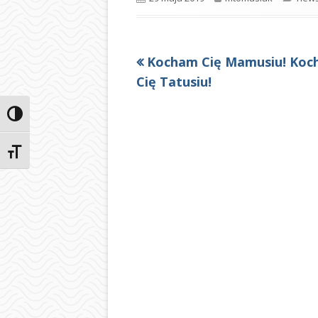
Poprzedni
Kocham Cię Mamusiu! Ko
Nawigacja
artykół
Cię Tatusiu!
wpisu
Przełącz wysoki kontrast
Zmień rozmiar czcionek