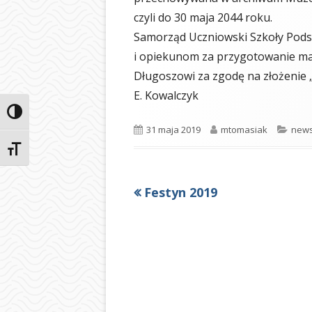
czyli do 30 maja 2044 roku.
Samorząd Uczniowski Szkoły Pods
i opiekunom za przygotowanie ma
Długoszowi za zgodę na złożenie
E. Kowalczyk
Przełącz wysoki kontrast
Opublikowano
Autor
Kate
31 maja 2019
mtomasiak
new
Zmień rozmiar czcionek
Poprzedni
Festyn 2019
Nawigacja
artykół
wpisu