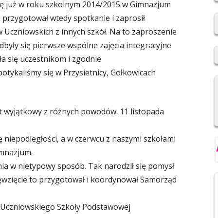
się już w roku szkolnym 2014/2015 w Gimnazjum
2019/2020
 przygotował wtedy spotkanie i zaprosił
REKRUTACJA DO SZKÓŁ
 Uczniowskich z innych szkół. Na to zaproszenie
PONADPODSTAWOWYCH
dbyły się pierwsze wspólne zajęcia integracyjne
ła się uczestnikom i zgodnie
NIOWSKI
REGULAMIN SU SP IM. F.
potykaliśmy się w Przysietnicy, Gołkowicach
ŚWIEBOCKIEGO W BARCICACH
YCH OSOBOWYCH
t wyjątkowy z różnych powodów. 11 listopada
ę niepodległości, a w czerwcu z naszymi szkołami
gimnazjum.
nia w nietypowy sposób. Tak narodził się pomysł
ięwzięcie to przygotował i koordynował Samorząd
 Uczniowskiego Szkoły Podstawowej