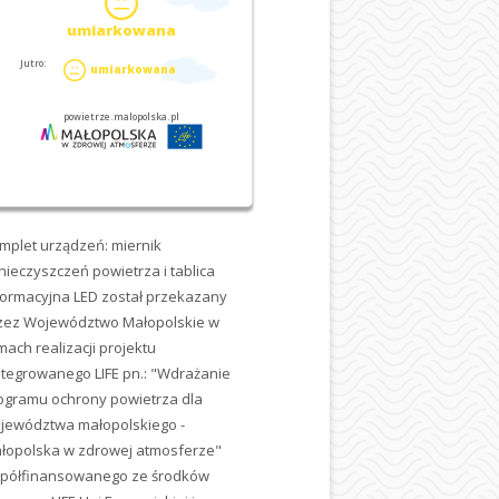
mplet urządzeń: miernik
nieczyszczeń powietrza i tablica
formacyjna LED został przekazany
zez Województwo Małopolskie w
mach realizacji projektu
ntegrowanego LIFE pn.: "Wdrażanie
ogramu ochrony powietrza dla
jewództwa małopolskiego -
łopolska w zdrowej atmosferze"
półfinansowanego ze środków