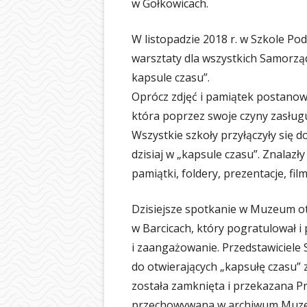
w Gołkowicach.
W listopadzie 2018 r. w Szkole P
warsztaty dla wszystkich Samorzą
kapsule czasu”.
Oprócz zdjęć i pamiątek postanow
która poprzez swoje czyny zasług
Wszystkie szkoły przyłączyły się d
dzisiaj w „kapsule czasu”. Znalazły
pamiątki, foldery, prezentacje, fil
Dzisiejsze spotkanie w Muzeum o
w Barcicach, który pogratulował i
i zaangażowanie. Przedstawiciele
do otwierających „kapsułę czasu” 
została zamknięta i przekazana P
przechowywana w archiwum Muzeu