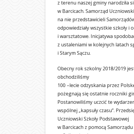
z terenu naszej gminy narodziła 
BIBLIOTEKA
w Barcicach. Samorząd Uczniowski
ŚWIETLICA
na nie przedstawicieli Samorządów
odpowiedziały wszystkie szkoły i o
PIELĘGNIARKA
i warsztatowe. Inicjatywa spodoba
SAMORZĄD UCZ
z ustaleniami w kolejnych latach s
i Starym Sączu.
OCHRONA DAN
LOGOTYP
Obecny rok szkolny 2018/2019 jes
obchodziliśmy
100 –lecie odzyskania przez Polsk
pożegnają się ostatnie roczniki 
Postanowiliśmy uczcić te wydarze
wspólnej „kapsuły czasu”. Przeds
Uczniowski Szkoły Podstawowej
w Barcicach z pomocą Samorządu