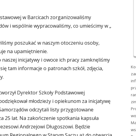
odstawowej w Barcicach zorganizowaliśmy
dów i wspólnie wypracowaliśmy, co umieścimy w „
iliśmy poszukać w naszym otoczeniu osoby,
uje na upamiętnienie.
o naszej inicjatywy i owoce ich pracy zamknęliśmy
Ko
 się tam informacje o patronach szkół, zdjęcia,
za
my.
in
pr
tworzył Dyrektor Szkoły Podstawowej
ra
 podziękował młodzieży i opiekunom za inicjatywę
zi
Pr
 Samorządów odczytali listy przygotowane
wo
za 25 lat. Na zakończenie spotkania kapsuła
Ma
rezesowi Andrzejowi Długoszowi. Będzie
ws
m Regionalnego w Starym Sączu aż do otwarcia