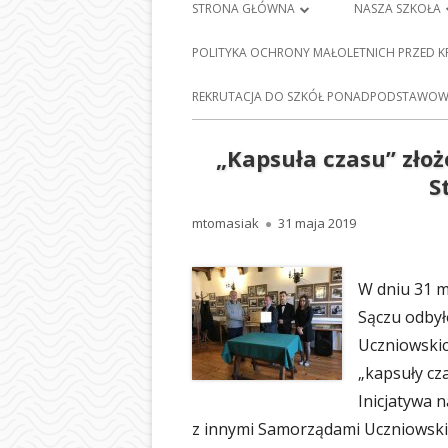
Menu
STRONA GŁÓWNA
NASZA SZKOŁA
główne
PLAN LEKCJI
HISTORIA SZKO
POLITYKA OCHRONY MAŁOLETNICH PRZED 
FRANCISZKA Ś
DZIENNIK ELEKTRONICZNY
E-
REKRUTACJA DO SZKÓŁ PONADPODSTAWOWY
BARCICACH
NAUKA ZDALNA
PATRONI NASZE
„Kapsuła czasu” zł
MAPA STRONY
S
BAZA DYDAKTY
POLITYKA PRYWATNOŚCI
Autor
Opublikowano
mtomasiak
31 maja 2019
STOŁÓWKA SZ
ODDZIAŁY PRZE
W dniu 31 
NASZEJ SZKOLE
Sączu odbył
SEKRETARIAT
Uczniowskic
„kapsuły cz
RADA RODZIC
Inicjatywa 
PEDAGOG SZK
z innymi Samorządami Uczniowsk