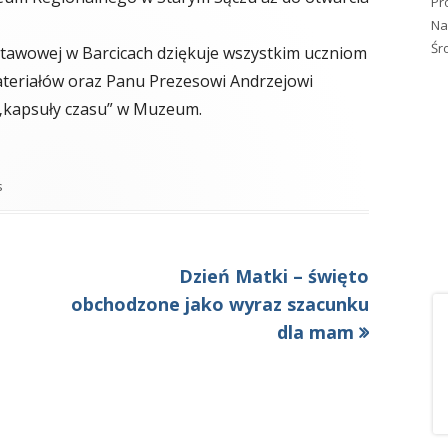
Pr
Na
Śr
tawowej w Barcicach dziękuje wszystkim uczniom
teriałów oraz Panu Prezesowi Andrzejowi
 „kapsuły czasu” w Muzeum.
gorie
s
Następny
Dzień Matki – święto
artykół:
obchodzone jako wyraz szacunku
dla mam