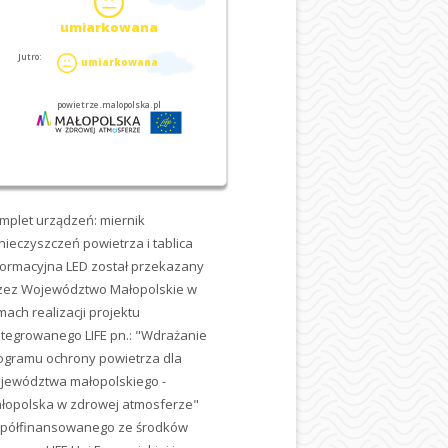
mplet urządzeń: miernik
nieczyszczeń powietrza i tablica
formacyjna LED został przekazany
zez Województwo Małopolskie w
mach realizacji projektu
ntegrowanego LIFE pn.: "Wdrażanie
ogramu ochrony powietrza dla
jewództwa małopolskiego -
łopolska w zdrowej atmosferze"
półfinansowanego ze środków