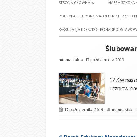
Menu
STRONA GŁÓWNA
NASZA SZKOŁA
główne
PLAN LEKCJI
HISTORIA SZKO
POLITYKA OCHRONY MAŁOLETNICH PRZED 
FRANCISZKA Ś
DZIENNIK ELEKTRONICZNY
E-
REKRUTACJA DO SZKÓŁ PONADPODSTAWOWY
BARCICACH
NAUKA ZDALNA
PATRONI NASZE
Ślubowan
MAPA STRONY
BAZA DYDAKTY
Autor
Opublikowano
mtomasiak
17 października 2019
POLITYKA PRYWATNOŚCI
STOŁÓWKA SZ
17 X w nasz
ODDZIAŁY PRZE
uczniów kla
NASZEJ SZKOLE
SEKRETARIAT
Opublikowano
Autor
17 października 2019
mtomasiak
RADA RODZIC
PEDAGOG SZK
Poprzedni