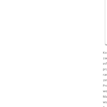
Ko
za
in
pr
ra
zi
Pr
wo
Ma
ws