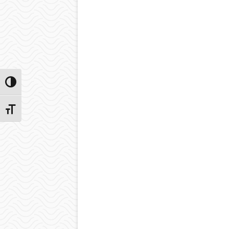
Przełącz wysoki kontrast
Zmień rozmiar czcionek