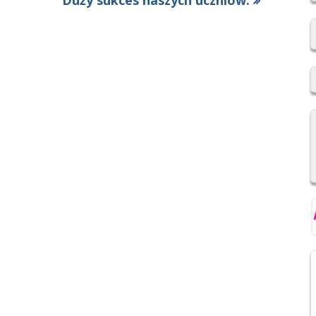
Duży sukces naszych uczniów.
2019/2020
artykół:
REKRUTACJA DO SZKÓŁ
PONADPODSTAWOWYCH
NIOWSKI
REGULAMIN SU SP IM. F.
ŚWIEBOCKIEGO W BARCICACH
YCH OSOBOWYCH