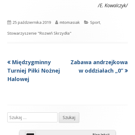
/E. Kowalczyk/
Opublikowano
Autor
Kategorie
25 października 2019
mtomasiak
Sport
,
Stowarzyszenie "Rozwiń Skrzydła"
Poprzedni
Następny
Międzygminny
Zabawa andrzejkowa
Nawigacja
artykół
artykół:
Turniej Piłki Nożnej
w oddziałach „0”
wpisu
Halowej
Szukaj:
Główny
panel
Plan lekcji