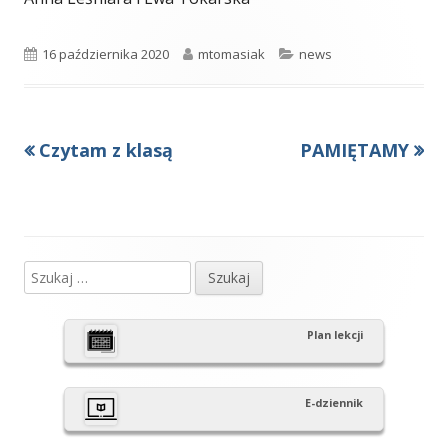
Opublikowano
Autor
Kategorie
16 października 2020
mtomasiak
news
Poprzedni
Następny
Czytam z klasą
PAMIĘTAMY
Nawigacja
artykół
artykół:
wpisu
Szukaj:
Główny
panel
Plan lekcji
boczny
E-dziennik