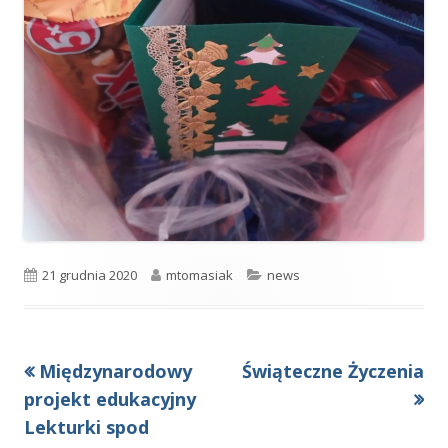
Opublikowano
Autor
Kategorie
21 grudnia 2020
mtomasiak
news
Poprzedni
Następny
Międzynarodowy
Świąteczne Życzenia
Nawigacja
artykół
artykół:
projekt edukacyjny
wpisu
Lekturki spod