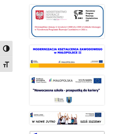
Przełącz wysoki kontrast
Zmień rozmiar czcionek