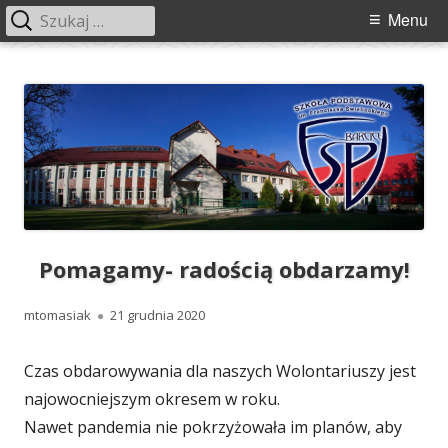
Szukaj:
Menu
Menu
główne
Przeskocz
Szkoła Podstawowa im. Franciszka
Szkoła Podstawowa im. Franciszka Świebockiego w Barcicach.
do
Świebockiego w Barcicach
treści
Pomagamy- radością obdarzamy!
Autor
Opublikowano
mtomasiak
21 grudnia 2020
Czas obdarowywania dla naszych Wolontariuszy jest
najowocniejszym okresem w roku.
Nawet pandemia nie pokrzyżowała im planów, aby