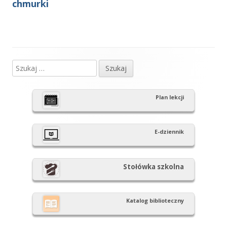
chmurki
Szukaj:
Główny
panel
Plan lekcji
boczny
E-dziennik
Stołówka szkolna
Katalog biblioteczny