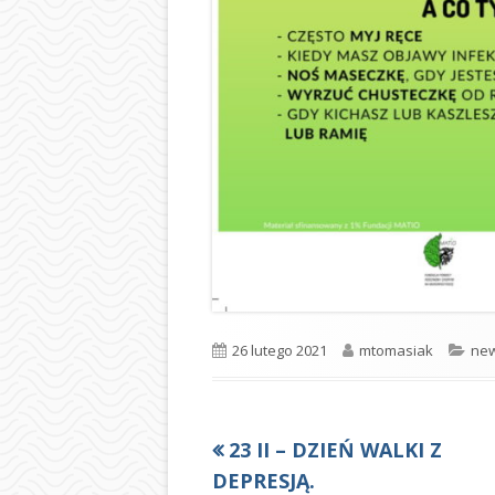
Opublikowano
Autor
Kat
26 lutego 2021
mtomasiak
ne
Poprzedni
23 II – DZIEŃ WALKI Z
Nawigacja
artykół
DEPRESJĄ.