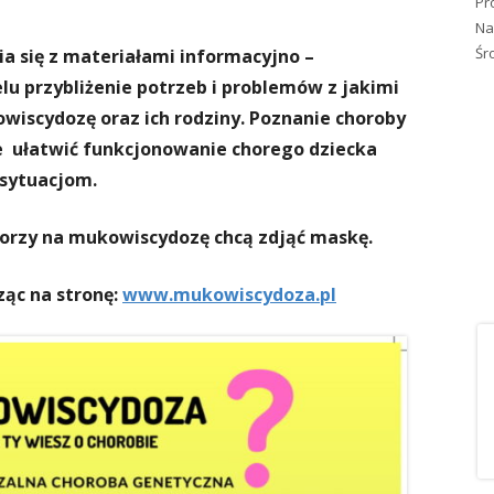
Pr
Na
Śr
a się z materiałami informacyjno –
lu przybliżenie potrzeb i problemów z jakimi
owiscydozę oraz ich rodziny. Poznanie choroby
e ułatwić funkcjonowanie chorego dziecka
 sytuacjom.
horzy na mukowiscydozę chcą zdjąć maskę.
ąc na stronę:
www.mukowiscydoza.pl