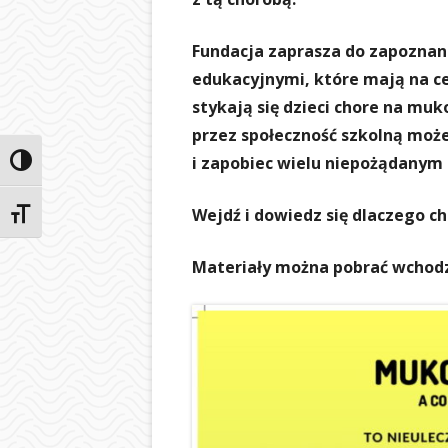
Fundacja zaprasza do zapoznani
edukacyjnymi, które mają na ce
stykają się dzieci chore na muk
przez społeczność szkolną moż
i zapobiec wielu niepożądanym
Przełącz wysoki kontrast
Wejdź i dowiedz się dlaczego c
Zmień rozmiar czcionek
Materiały można pobrać wchodz