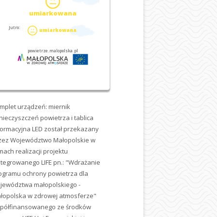
mplet urządzeń: miernik
nieczyszczeń powietrza i tablica
formacyjna LED został przekazany
zez Województwo Małopolskie w
mach realizacji projektu
ntegrowanego LIFE pn.: "Wdrażanie
ogramu ochrony powietrza dla
jewództwa małopolskiego -
łopolska w zdrowej atmosferze"
półfinansowanego ze środków