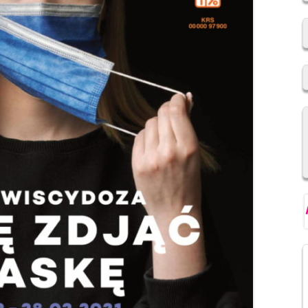
2019/2020
REKRUTACJA DO SZKÓŁ
PONADPODSTAWOWYCH
NIOWSKI
REGULAMIN SU SP IM. F.
ŚWIEBOCKIEGO W BARCICACH
YCH OSOBOWYCH