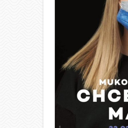
BIBLIOTEKA
ŚWIETLICA
PIELĘGNIARKA
SAMORZĄD UCZ
OCHRONA DAN
LOGOTYP