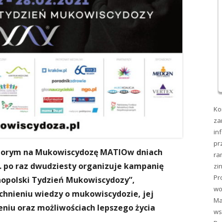
Ko
za
in
pr
horym na Mukowiscydozę MATIOw dniach
ra
r. po raz dwudziesty organizuje kampanię
zi
Pr
opolski Tydzień Mukowiscydozy”,
wo
chnieniu wiedzy o mukowiscydozie, jej
Ma
niu oraz możliwościach lepszego życia
ws