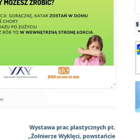
egorie
ws
Następny
Wystawa prac plastycznych pt.
artykół:
„Żołnierze Wyklęci, powstańcie