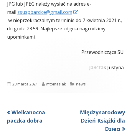
JPG lub JPEG należy wysłać na adres e-
mail
zsuspbarcice@gmail.com
Strona
w nieprzekraczalnym terminie do 7 kwietnia 2021 r.,
otwiera
do godz. 23:59. Najlepsze zdjęcia nagrodzimy
się
upominkami.
w
Przewodnicząca SU
nowym
oknie
Janczak Justyna
Opublikowano
Autor
Kategorie
28 marca 2021
mtomasiak
news
Poprzedni
Następny
Wielkanocna
Międzynarodowy
Nawigacja
artykół
artykół:
paczka dobra
Dzień Książki dla
wpisu
Dzieci