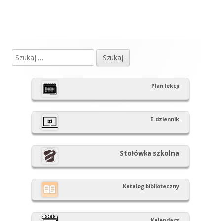
Szukaj:
Główny
panel
Plan lekcji
boczny
E-dziennik
Stołówka szkolna
Katalog biblioteczny
Kalendarz