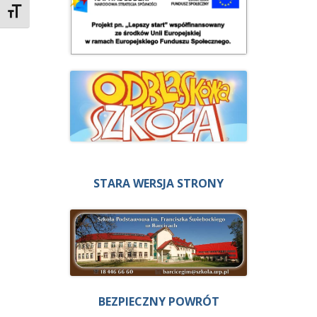
Zmień rozmiar czcionek
STARA WERSJA STRONY
BEZPIECZNY POWRÓT