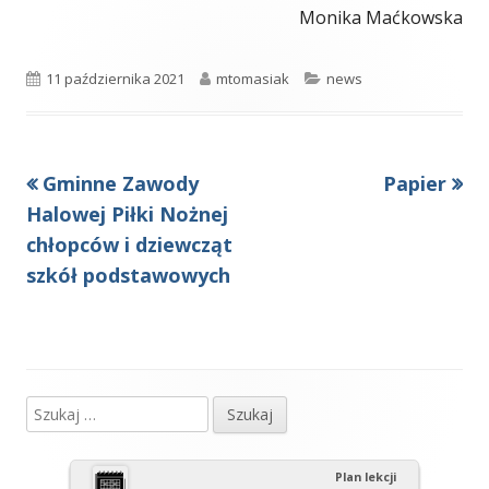
Monika Maćkowska
Opublikowano
Autor
Kategorie
11 października 2021
mtomasiak
news
Poprzedni
Następny
Gminne Zawody
Papier
Nawigacja
artykół
artykół:
Halowej Piłki Nożnej
wpisu
chłopców i dziewcząt
szkół podstawowych
Szukaj:
Główny
panel
Plan lekcji