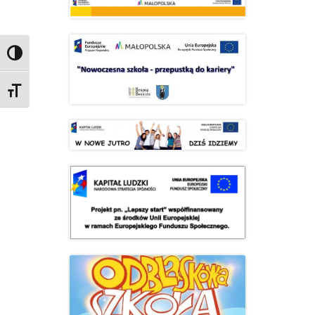
Przełącz wysoki kontrast
Zmień rozmiar czcionek