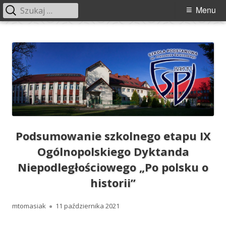
Szukaj:
Menu
Menu
główne
Przeskocz
Szkoła Podstawowa im. Franciszka
Szkoła Podstawowa im. Franciszka Świebockiego w Barcicach.
do
Świebockiego w Barcicach
treści
Podsumowanie szkolnego etapu IX
Ogólnopolskiego Dyktanda
Niepodległościowego „Po polsku o
historii”
Autor
Opublikowano
mtomasiak
11 października 2021