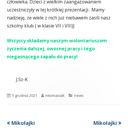
człowieka. Dzieci z wielkim zaangażowaniem
uczestniczyły w tej krótkiej prezentacji . Mamy
nadzieję, ze wiele z nich już niebawem zasili nasz
szkolny klub ( w klasie VII i VIII)J
Wszyscy składamy naszym wolontariuszom
życzenia dalszej, owocnej pracy i tego
niegasnącego zapału do pracy!
J.Sz-K
Opublikowano
Autor
Kategorie
5 grudnia 2021
mtomasiak
news
Poprzedni
Następny
Mikołajki
Mikołajki
Nawigacja