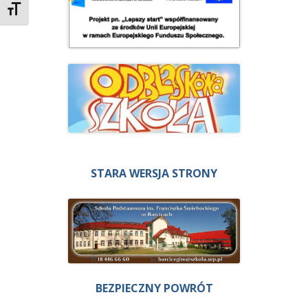
Zmień rozmiar czcionek
STARA WERSJA STRONY
BEZPIECZNY POWRÓT