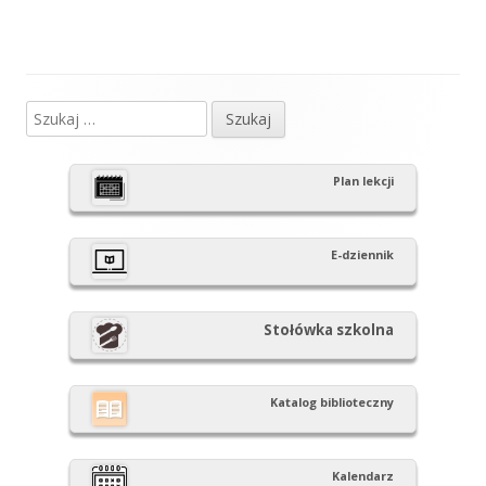
artykół
artykół:
wpisu
Szukaj:
Główny
panel
Plan lekcji
boczny
E-dziennik
Stołówka szkolna
Katalog biblioteczny
Kalendarz