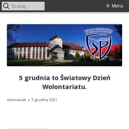
Szukaj:
Menu
Menu
główne
Przeskocz
Szkoła Podstawowa im. Franciszka
Szkoła Podstawowa im. Franciszka Świebockiego w Barcicach.
do
Świebockiego w Barcicach
treści
5 grudnia to Światowy Dzień
Wolontariatu.
Autor
Opublikowano
mtomasiak
5 grudnia 2021