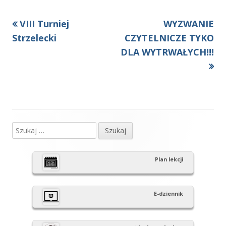
Poprzedni
Następny
VIII Turniej
WYZWANIE
Nawigacja
artykół
artykół:
Strzelecki
CZYTELNICZE TYKO
wpisu
DLA WYTRWAŁYCH!!!
Szukaj:
Główny
panel
Plan lekcji
boczny
E-dziennik