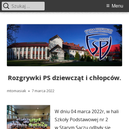
Szukaj:
Menu
Menu
główne
Przeskocz
Szkoła Podstawowa im. Franciszka
Szkoła Podstawowa im. Franciszka Świebockiego w Barcicach.
do
Świebockiego w Barcicach
treści
Rozgrywki PS dziewcząt i chłopców.
Autor
Opublikowano
mtomasiak
7 marca 2022
W dniu 04 marca 2022r, w hali
Szkoły Podstawowej nr 2
w Starym Sączu odbyły się