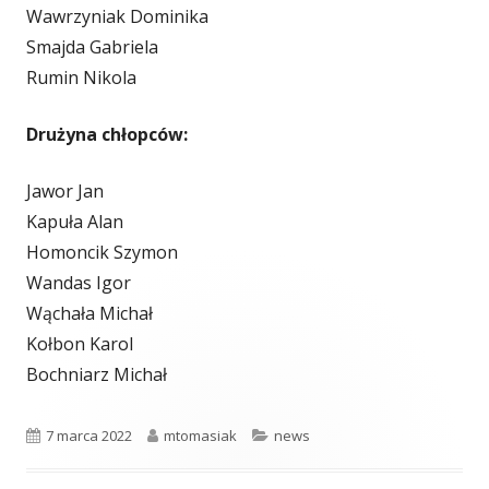
Wawrzyniak Dominika
Smajda Gabriela
Rumin Nikola
Drużyna chłopców:
Jawor Jan
Kapuła Alan
Homoncik Szymon
Wandas Igor
Wąchała Michał
Kołbon Karol
Bochniarz Michał
Opublikowano
Autor
Kategorie
7 marca 2022
mtomasiak
news