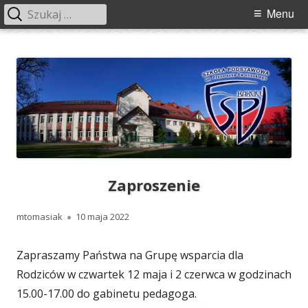
Szukaj:
Menu
Menu
główne
Przeskocz
Szkoła Podstawowa im. Franciszka
Szkoła Podstawowa im. Franciszka Świebockiego w Barcicach.
do
Świebockiego w Barcicach
treści
Zaproszenie
Autor
Opublikowano
mtomasiak
10 maja 2022
Zapraszamy Państwa na Grupę wsparcia dla
Rodziców w czwartek 12 maja i 2 czerwca w godzinach
15.00-17.00 do gabinetu pedagoga.