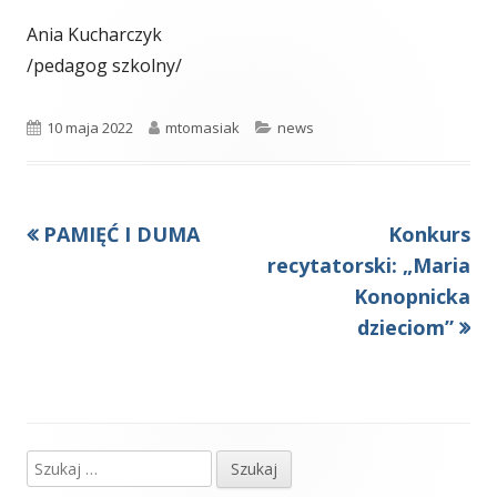
Ania Kucharczyk
/pedagog szkolny/
Opublikowano
Autor
Kategorie
10 maja 2022
mtomasiak
news
Poprzedni
Następny
PAMIĘĆ I DUMA
Konkurs
Nawigacja
artykół
artykół:
recytatorski: „Maria
wpisu
Konopnicka
dzieciom”
Szukaj:
Główny