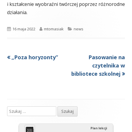
i kształcenie wyobraźni twórczej poprzez różnorodne
działania.
Opublikowano
Autor
Kategorie
16 maja 2022
mtomasiak
news
Poprzedni
Następny
„Poza horyzonty”
Pasowanie na
Nawigacja
artykół
artykół:
czytelnika w
wpisu
bibliotece szkolnej
Szukaj:
Główny
panel
Plan lekcji