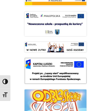
Przełącz wysoki kontrast
Zmień rozmiar czcionek