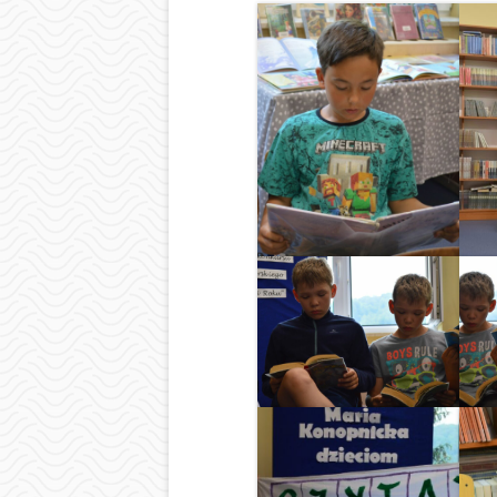
BIBLIOTEKA
ŚWIETLICA
PIELĘGNIARKA
SAMORZĄD UCZ
OCHRONA DAN
LOGOTYP