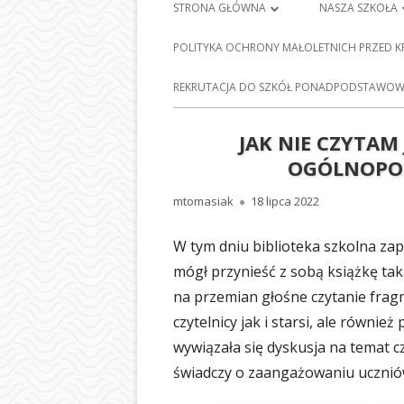
Menu
STRONA GŁÓWNA
NASZA SZKOŁA
główne
PLAN LEKCJI
HISTORIA SZKO
POLITYKA OCHRONY MAŁOLETNICH PRZED 
FRANCISZKA Ś
DZIENNIK ELEKTRONICZNY
E-
REKRUTACJA DO SZKÓŁ PONADPODSTAWOWY
BARCICACH
NAUKA ZDALNA
PATRONI NASZE
JAK NIE CZYTAM 
MAPA STRONY
OGÓLNOPOL
BAZA DYDAKTY
POLITYKA PRYWATNOŚCI
Autor
Opublikowano
mtomasiak
18 lipca 2022
STOŁÓWKA SZ
ODDZIAŁY PRZE
W tym dniu biblioteka szkolna zap
NASZEJ SZKOLE
mógł przynieść z sobą książkę taką
na przemian głośne czytanie frag
SEKRETARIAT
czytelnicy jak i starsi, ale równie
RADA RODZIC
wywiązała się dyskusja na temat c
świadczy o zaangażowaniu ucznió
PEDAGOG SZK