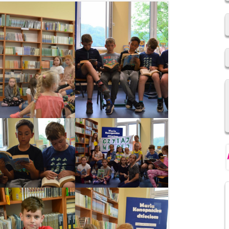
2019/2020
REKRUTACJA DO SZKÓŁ
PONADPODSTAWOWYCH
NIOWSKI
REGULAMIN SU SP IM. F.
ŚWIEBOCKIEGO W BARCICACH
YCH OSOBOWYCH