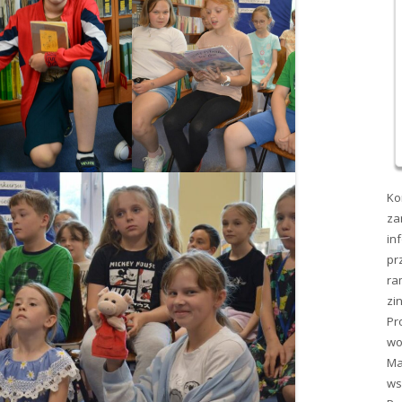
Ko
za
in
pr
ra
zi
Pr
wo
Ma
ws