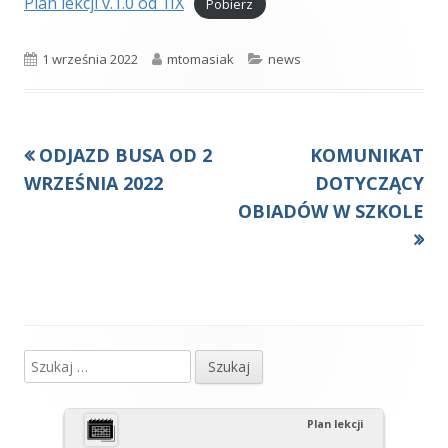
Plan lekcji v.1.0 od 1IX
Pobierz
Opublikowano
Autor
Kategorie
1 września 2022
mtomasiak
news
Poprzedni
Następny
ODJAZD BUSA OD 2
KOMUNIKAT
Nawigacja
artykół
artykół:
WRZEŚNIA 2022
DOTYCZĄCY
wpisu
OBIADÓW W SZKOLE
Szukaj:
Główny
panel
Plan lekcji