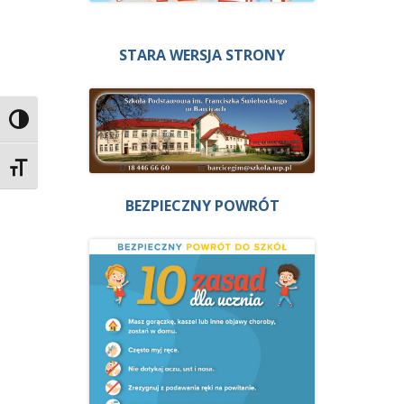
STARA WERSJA STRONY
Przełącz wysoki kontrast
Zmień rozmiar czcionek
BEZPIECZNY POWRÓT