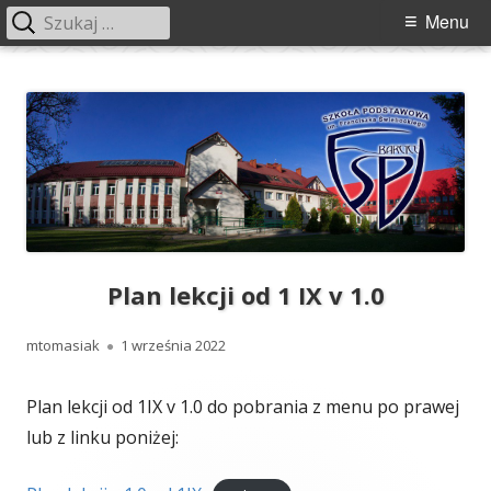
Szukaj:
Menu
Menu
główne
Przeskocz
Szkoła Podstawowa im. Franciszka
Szkoła Podstawowa im. Franciszka Świebockiego w Barcicach.
do
Świebockiego w Barcicach
treści
Plan lekcji od 1 IX v 1.0
Autor
Opublikowano
mtomasiak
1 września 2022
Plan lekcji od 1IX v 1.0 do pobrania z menu po prawej
lub z linku poniżej: