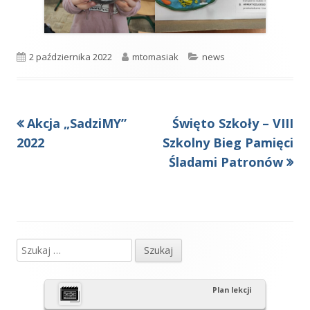
Opublikowano
Autor
Kategorie
2 października 2022
mtomasiak
news
Poprzedni
Następny
Akcja „SadziMY”
Święto Szkoły – VIII
Nawigacja
artykół
artykół:
2022
Szkolny Bieg Pamięci
wpisu
Śladami Patronów
Szukaj:
Główny
panel
Plan lekcji