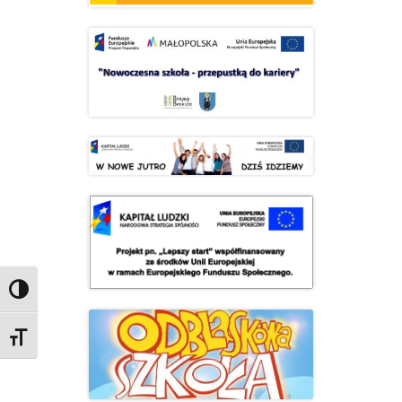
Przełącz wysoki kontrast
Zmień rozmiar czcionek