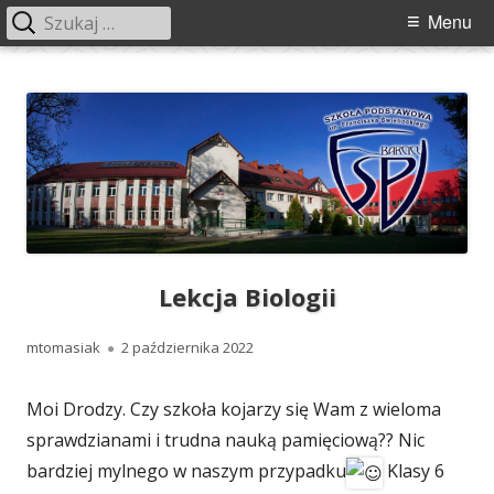
Szukaj:
Menu
Menu
główne
Przeskocz
Szkoła Podstawowa im. Franciszka
Szkoła Podstawowa im. Franciszka Świebockiego w Barcicach.
do
Świebockiego w Barcicach
treści
Lekcja Biologii
Autor
Opublikowano
mtomasiak
2 października 2022
Moi Drodzy. Czy szkoła kojarzy się Wam z wieloma
sprawdzianami i trudna nauką pamięciową?? Nic
bardziej mylnego w naszym przypadku
Klasy 6