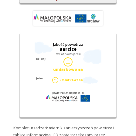
Komplet urządzeń: miernik zanieczyszczeń powietrza i
tablica informacyjna LED został przekazany przez