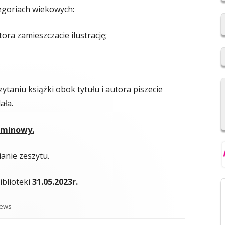
egoriach wiekowych:
2019/2020
REKRUTACJA DO SZKÓŁ
tora zamieszczacie ilustrację;
PONADPODSTAWOWYCH
NIOWSKI
REGULAMIN SU SP IM. F.
ŚWIEBOCKIEGO W BARCICACH
zytaniu książki obok tytułu i autora piszecie
YCH OSOBOWYCH
ała.
rminowy.
anie zeszytu.
blioteki
31.05.2023r.
ategorie
ews