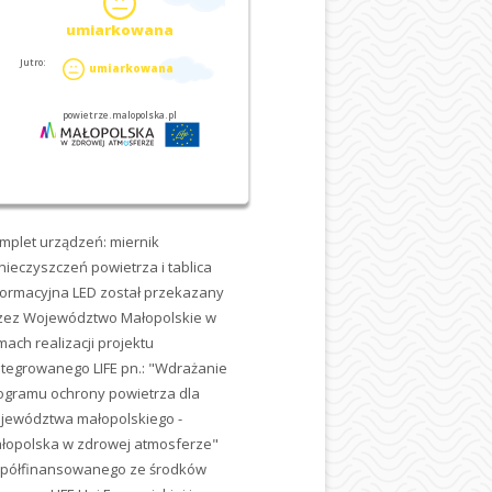
mplet urządzeń: miernik
nieczyszczeń powietrza i tablica
formacyjna LED został przekazany
zez Województwo Małopolskie w
mach realizacji projektu
ntegrowanego LIFE pn.: "Wdrażanie
ogramu ochrony powietrza dla
jewództwa małopolskiego -
łopolska w zdrowej atmosferze"
półfinansowanego ze środków