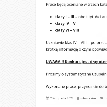
BIBLIOTEKA
Prace będą oceniane w trzech kat
ŚWIETLICA
klasy I – III –
obok tytułu i au
klasy IV – V
PIELĘGNIARKA
klasy VI – VIII
SAMORZĄD UCZ
Uczniowie klas IV – VIII – po przec
OCHRONA DAN
krótką informację o czym opowiad
LOGOTYP
UWAGA!!! Konkurs jest długote
Prosimy o systematyczne uzupełni
Wykonane prace przynosicie do bi
Opublikowano
Autor
K
2 listopada 2022
mtomasiak
n