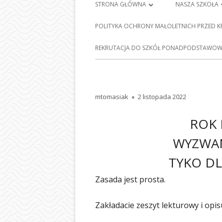
Menu
STRONA GŁÓWNA
NASZA SZKOŁA
główne
PLAN LEKCJI
HISTORIA SZKO
POLITYKA OCHRONY MAŁOLETNICH PRZED 
FRANCISZKA Ś
DZIENNIK ELEKTRONICZNY
E-
REKRUTACJA DO SZKÓŁ PONADPODSTAWOWY
BARCICACH
NAUKA ZDALNA
PATRONI NASZE
MAPA STRONY
BAZA DYDAKTY
Autor
Opublikowano
mtomasiak
2 listopada 2022
POLITYKA PRYWATNOŚCI
STOŁÓWKA SZ
ROK 
ODDZIAŁY PRZE
WYZWAN
NASZEJ SZKOLE
TYKO DL
SEKRETARIAT
Zasada jest prosta.
RADA RODZIC
Zakładacie zeszyt lekturowy i opis
PEDAGOG SZK