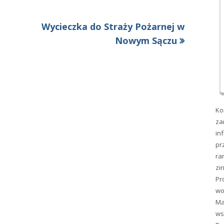
Następny
Wycieczka do Straży Pożarnej w
artykół:
Nowym Sączu￼
Ko
za
in
pr
ra
zi
Pr
wo
Ma
ws