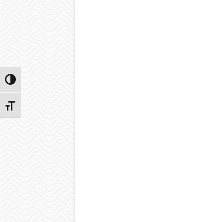
Przełącz wysoki kontrast
Zmień rozmiar czcionek