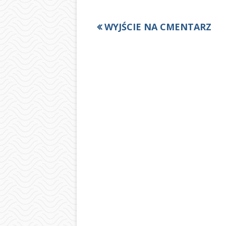
Poprzedni
WYJŚCIE NA CMENTARZ
Nawigacja
artykół
wpisu