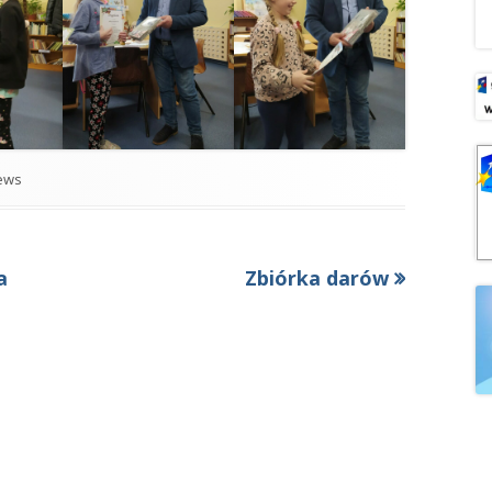
tegorie
ews
Następny
a
Zbiórka darów
artykół: