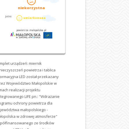
mplet urządzeń: miernik
nieczyszczeń powietrza i tablica
formacyjna LED został przekazany
zez Województwo Małopolskie w
mach realizacji projektu
ntegrowanego LIFE pn.: "Wdrażanie
ogramu ochrony powietrza dla
jewództwa małopolskiego -
łopolska w zdrowej atmosferze"
półfinansowanego ze środków