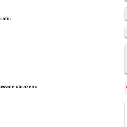
2019/2020
REKRUTACJA DO SZKÓŁ
rafii:
PONADPODSTAWOWYCH
NIOWSKI
REGULAMIN SU SP IM. F.
ŚWIEBOCKIEGO W BARCICACH
YCH OSOBOWYCH
lowane obrazem: