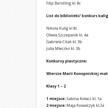
Filip Berstling kl. 8c
BIBLIOTEKA
ŚWIETLICA
List do biblioteki/ konkurs kalig
PIELĘGNIARKA
Nikola Kulig kl 8c
SAMORZĄD UCZ
Oliwia Szczepanik kl. 4a
Gabriela Citak kl. 3b
OCHRONA DAN
Julia Mleczko kl. 3b
LOGOTYP
Konkursy plastyczne:
Wiersze Marii Konopnickiej ma
Klasy 1 – 2
1 miejsce:
Sabina Kołacz kl. 1a
2 miejsce:
Maja Kowalczyk kl.2a