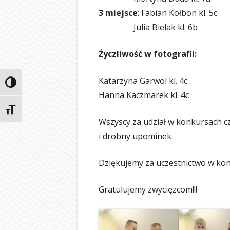
3 miejsce
: Fabian Kołbon kl. 5c
Julia Bielak kl. 6b
Życzliwość w fotografii:
Katarzyna Garwol kl. 4c
Przełącz wysoki kontrast
Hanna Kaczmarek kl. 4c
Zmień rozmiar czcionek
Wszyscy za udział w konkursach c
i drobny upominek.
Dziękujemy za uczestnictwo w kon
Gratulujemy zwycięzcom!!!