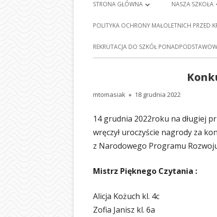
Menu
STRONA GŁÓWNA
NASZA SZKOŁA
główne
PLAN LEKCJI
HISTORIA SZKO
POLITYKA OCHRONY MAŁOLETNICH PRZED 
FRANCISZKA Ś
DZIENNIK ELEKTRONICZNY
E-
REKRUTACJA DO SZKÓŁ PONADPODSTAWOWY
BARCICACH
NAUKA ZDALNA
PATRONI NASZE
Konku
MAPA STRONY
BAZA DYDAKTY
Autor
Opublikowano
mtomasiak
18 grudnia 2022
POLITYKA PRYWATNOŚCI
STOŁÓWKA SZ
14 grudnia 2022roku na długiej pr
ODDZIAŁY PRZE
wręczył uroczyście nagrody za kon
NASZEJ SZKOLE
z Narodowego Programu Rozwoju 
SEKRETARIAT
Mistrz Pięknego Czytania :
RADA RODZIC
Alicja Kożuch kl. 4c
PEDAGOG SZK
Zofia Janisz kl. 6a