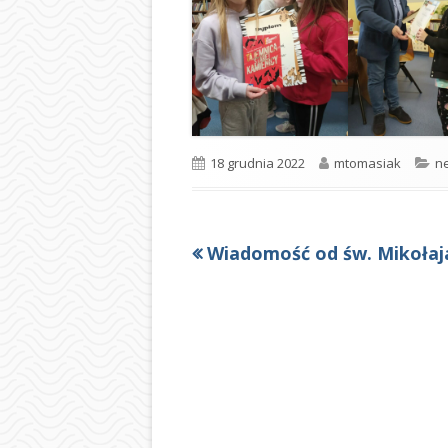
Opublikowano
Autor
Ka
18 grudnia 2022
mtomasiak
n
Poprzedni
Wiadomość od św. Mikołaj
Nawigacja
artykół
wpisu