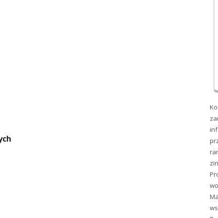
Ko
za
in
ych
pr
ra
zi
Pr
wo
Ma
ws