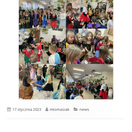
Opublikowano
Autor
Kategorie
17 stycznia 2023
mtomasiak
news