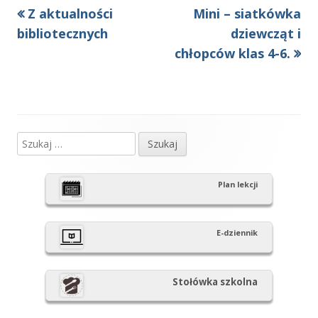
Poprzedni
Następny
Z aktualności
Mini – siatkówka
Nawigacja
artykół
artykół:
bibliotecznych
dziewcząt i
wpisu
chłopców klas 4-6.
Szukaj:
Główny
panel
Plan lekcji
boczny
E-dziennik
Stołówka szkolna