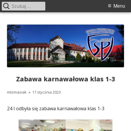
Szukaj:
Menu
Menu
główne
Przeskocz
Szkoła Podstawowa im. Franciszka
Szkoła Podstawowa im. Franciszka Świebockiego w Barcicach.
do
Świebockiego w Barcicach
treści
Zabawa karnawałowa klas 1-3
Autor
Opublikowano
mtomasiak
17 stycznia 2023
24 I odbyła się zabawa karnawałowa klas 1-3