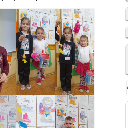
2019/2020
REKRUTACJA DO SZKÓŁ
PONADPODSTAWOWYCH
NIOWSKI
REGULAMIN SU SP IM. F.
ŚWIEBOCKIEGO W BARCICACH
YCH OSOBOWYCH