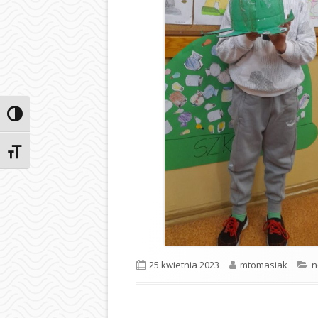
Przełącz wysoki kontrast
Zmień rozmiar czcionek
Opublikowano
Autor
K
25 kwietnia 2023
mtomasiak
n