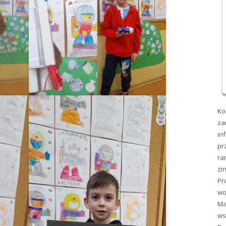
Ko
za
in
pr
ra
zi
Pr
wo
Ma
ws