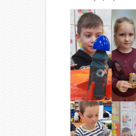
BIBLIOTEKA
ŚWIETLICA
PIELĘGNIARKA
SAMORZĄD UCZ
OCHRONA DAN
LOGOTYP