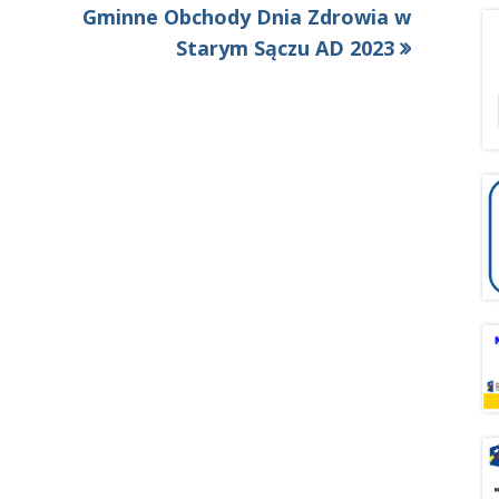
Następny
Gminne Obchody Dnia Zdrowia w
artykół:
Starym Sączu AD 2023