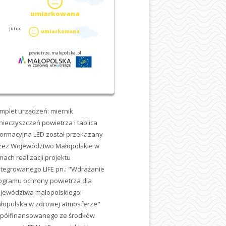
mplet urządzeń: miernik
nieczyszczeń powietrza i tablica
formacyjna LED został przekazany
zez Województwo Małopolskie w
mach realizacji projektu
ntegrowanego LIFE pn.: "Wdrażanie
ogramu ochrony powietrza dla
jewództwa małopolskiego -
łopolska w zdrowej atmosferze"
półfinansowanego ze środków