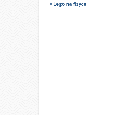
Poprzedni
Lego na fizyce
Nawigacja
artykół
wpisu