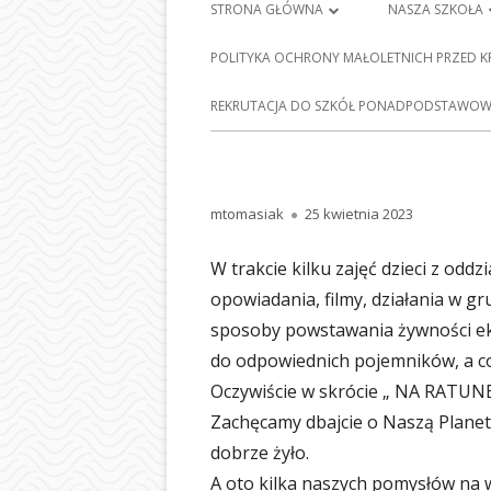
Menu
STRONA GŁÓWNA
NASZA SZKOŁA
główne
PLAN LEKCJI
HISTORIA SZKO
POLITYKA OCHRONY MAŁOLETNICH PRZED 
FRANCISZKA Ś
DZIENNIK ELEKTRONICZNY
E-
REKRUTACJA DO SZKÓŁ PONADPODSTAWOWY
BARCICACH
NAUKA ZDALNA
PATRONI NASZE
MAPA STRONY
BAZA DYDAKTY
Autor
Opublikowano
mtomasiak
25 kwietnia 2023
POLITYKA PRYWATNOŚCI
STOŁÓWKA SZ
W trakcie kilku zajęć dzieci z odd
ODDZIAŁY PRZE
opowiadania, filmy, działania w g
NASZEJ SZKOLE
sposoby powstawania żywności ek
do odpowiednich pojemników, a co
SEKRETARIAT
Oczywiście w skrócie „ NA RATUNE
RADA RODZIC
Zachęcamy dbajcie o Naszą Planetę
dobrze żyło.
PEDAGOG SZK
A oto kilka naszych pomysłów na