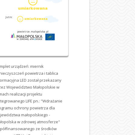
mplet urządzeń: miernik
nieczyszczeń powietrza i tablica
formacyjna LED został przekazany
zez Województwo Małopolskie w
mach realizacji projektu
ntegrowanego LIFE pn.: "Wdrażanie
ogramu ochrony powietrza dla
jewództwa małopolskiego -
łopolska w zdrowej atmosferze"
półfinansowanego ze środków