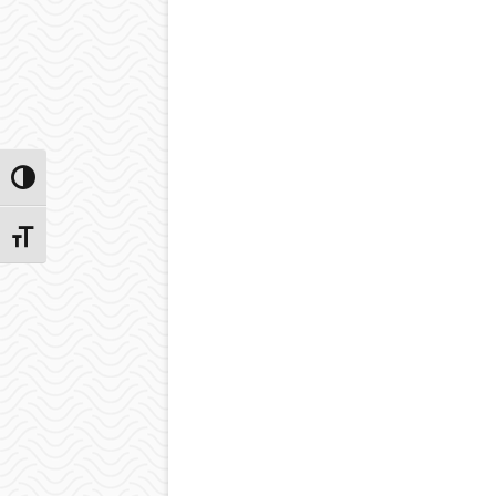
Przełącz wysoki kontrast
Zmień rozmiar czcionek