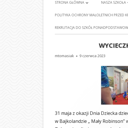
Menu
STRONA GŁÓWNA
NASZA SZKOŁA
główne
PLAN LEKCJI
HISTORIA SZKO
POLITYKA OCHRONY MAŁOLETNICH PRZED 
FRANCISZKA Ś
DZIENNIK ELEKTRONICZNY
E-
REKRUTACJA DO SZKÓŁ PONADPODSTAWOWY
BARCICACH
NAUKA ZDALNA
PATRONI NASZE
WYCIECZ
MAPA STRONY
BAZA DYDAKTY
Autor
Opublikowano
mtomasiak
9 czerwca 2023
POLITYKA PRYWATNOŚCI
STOŁÓWKA SZ
ODDZIAŁY PRZE
NASZEJ SZKOLE
SEKRETARIAT
RADA RODZIC
31 maja z okazji Dnia Dziecka dzie
PEDAGOG SZK
w Bajkolandzie „ Mały Robinson” 