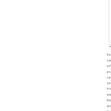
Ko
za
in
pr
ra
zi
Pr
wo
Ma
ws