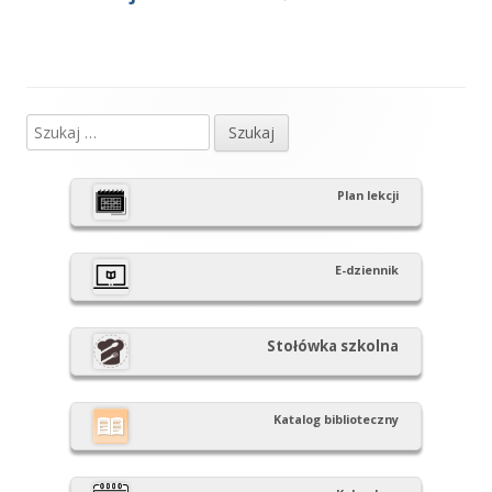
artykół
artykół:
wpisu
Szukaj:
Główny
panel
Plan lekcji
boczny
E-dziennik
Stołówka szkolna
Katalog biblioteczny