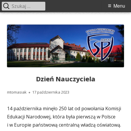
Szukaj:
Menu
Menu
główne
Przeskocz
Szkoła Podstawowa im. Franciszka
Szkoła Podstawowa im. Franciszka Świebockiego w Barcicach.
do
Świebockiego w Barcicach
treści
Dzień Nauczyciela
Autor
Opublikowano
mtomasiak
17 października 2023
14 października minęło 250 lat od powołania Komisji
Edukacji Narodowej, która była pierwszą w Polsce
i w Europie państwową centralną władzą oświatową.