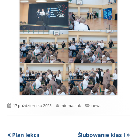
Opublikowano
Autor
Kategorie
17 października 2023
mtomasiak
news
Poprzedni
Następny
Plan lekcji
Ślubowanie klas I
Nawigacja