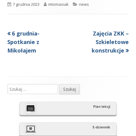
Opublikowano
Autor
Kategorie
7 grudnia 2023
mtomasiak
news
Poprzedni
Następny
6 grudnia-
Zajęcia ZKK –
Nawigacja
artykół
artykół:
Spotkanie z
Szkieletowe
wpisu
Mikołajem
konstrukcje
Szukaj:
Główny
panel
Plan lekcji
boczny
E-dziennik