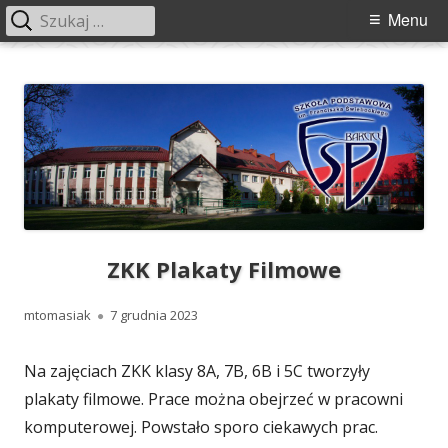
Szukaj:
Menu
Menu
główne
Przeskocz
Szkoła Podstawowa im. Franciszka
Szkoła Podstawowa im. Franciszka Świebockiego w Barcicach.
do
Świebockiego w Barcicach
treści
ZKK Plakaty Filmowe
Autor
Opublikowano
mtomasiak
7 grudnia 2023
Na zajęciach ZKK klasy 8A, 7B, 6B i 5C tworzyły
plakaty filmowe. Prace można obejrzeć w pracowni
komputerowej. Powstało sporo ciekawych prac.