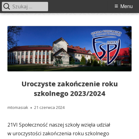
Szukaj:
Menu
Menu
główne
Przeskocz
Szkoła Podstawowa im. Franciszka
Szkoła Podstawowa im. Franciszka Świebockiego w Barcicach.
do
Świebockiego w Barcicach
treści
Uroczyste zakończenie roku
szkolnego 2023/2024
Autor
Opublikowano
mtomasiak
21 czerwca 2024
21VI Społeczność naszej szkoły wzięła udział
w uroczystości zakończenia roku szkolnego