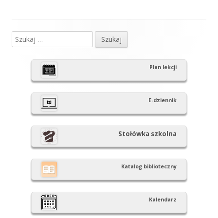
Szukaj:
Główny
panel
Plan lekcji
boczny
E-dziennik
Stołówka szkolna
Katalog biblioteczny
Kalendarz