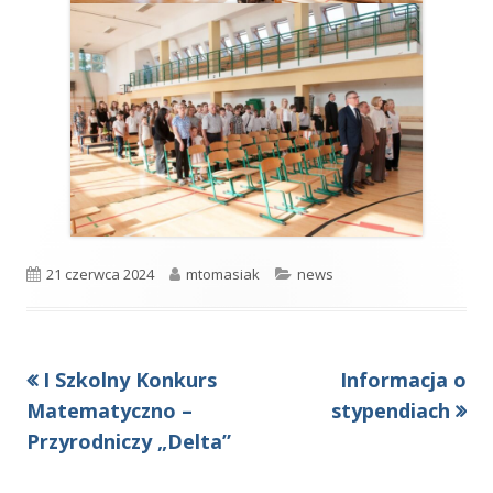
Opublikowano
Autor
Kategorie
21 czerwca 2024
mtomasiak
news
Poprzedni
Następny
I Szkolny Konkurs
Informacja o
Nawigacja
artykół
artykół:
Matematyczno –
stypendiach
wpisu
Przyrodniczy „Delta”